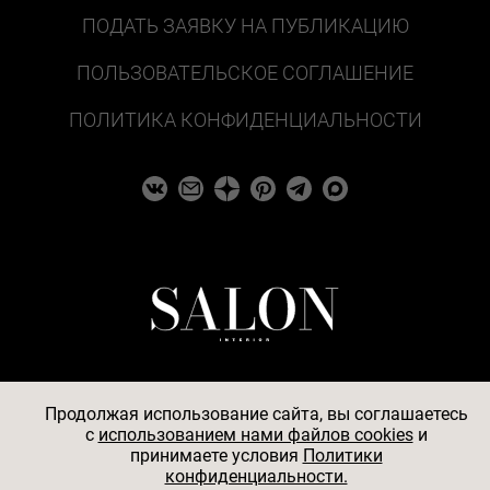
ПОДАТЬ ЗАЯВКУ НА ПУБЛИКАЦИЮ
ПОЛЬЗОВАТЕЛЬСКОЕ СОГЛАШЕНИЕ
ПОЛИТИКА КОНФИДЕНЦИАЛЬНОСТИ
Продолжая использование сайта, вы соглашаетесь
c
использованием нами файлов cookies
и
© 2026
принимаете условия
Политики
конфиденциальности.
АО «БКМ», ОГРН 1027739494584, ИНН 7705056238,