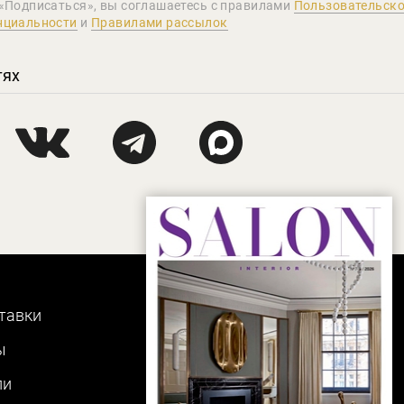
«Подписаться», вы соглашаетеcь с правилами
Пользовательско
нциальности
и
Правилами рассылок
тях
тавки
ы
ли