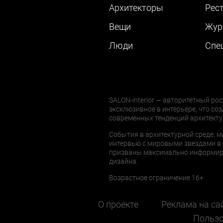
Архитекторы
Рес
Вещи
Жур
Люди
Cпе
SALON-interior — авторитетный рос
эксклюзивное в интерьере, что соз
современных тенденций архитекту
События в архитектурной среде, м
интервью с мировыми звездами в 
призваны максимально информиров
дизайна.
Возрастное ограничение 16+
О проекте
Реклама на са
Пользо