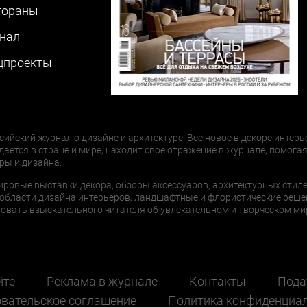
тораны
нал
цпроекты
сийский журнал о дизайне и архитектуре. Все новое в декоре интерь
дается в стране и мире, находит свое отражение в журнале, помогая
ры и дизайна.
ировые выставки декора, обзоры аксессуаров, архитектурных стиле
области дизайна интерьеров, ландшафтные и флористические реше
ать взыскательного читателя об увлекательном и творческом мир
йте
Реклама в журнале
Контакты
Пода
вательское соглашение
Политика конфиденциа