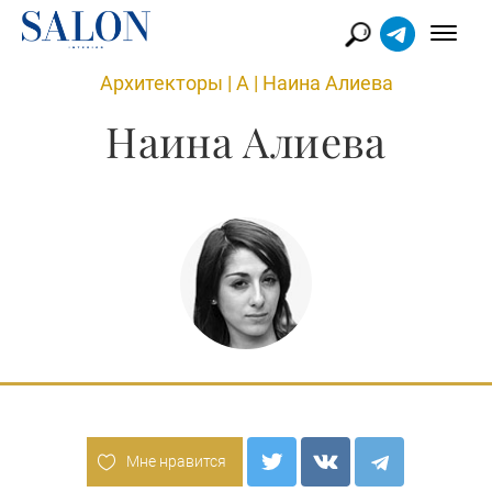
Архитекторы
|
А
|
Наина Алиева
Наина Алиева
Мне нравится