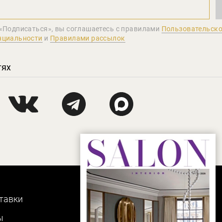
«Подписаться», вы соглашаетеcь с правилами
Пользовательско
нциальности
и
Правилами рассылок
тях
тавки
ы