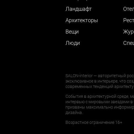
Ландшафт
Оте
Архитекторы
Рес
Вещи
Жур
Люди
Cпе
SALON-interior — авторитетный рос
эксклюзивное в интерьере, что соз
современных тенденций архитекту
События в архитектурной среде, м
интервью с мировыми звездами в 
призваны максимально информиров
дизайна.
Возрастное ограничение 16+