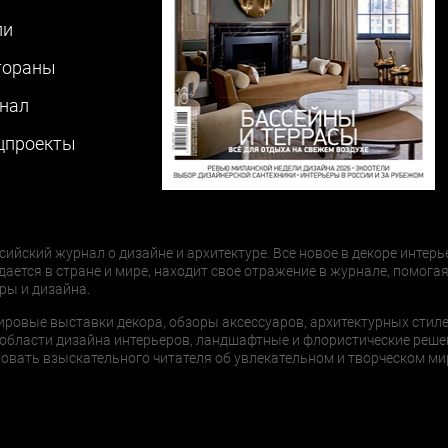
ли
тораны
нал
цпроекты
сийский журнал о дизайне и архитектуре. Все новое в декоре интерь
дается в стране и мире, находит свое отражение в журнале, помогая
ры и дизайна.
ировые выставки декора, обзоры аксессуаров, архитектурных стиле
области дизайна интерьеров, ландшафтные и флористические реше
ать взыскательного читателя об увлекательном и творческом мир