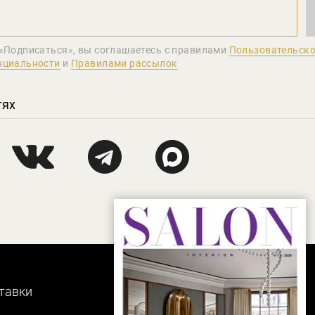
«Подписаться», вы соглашаетеcь с правилами
Пользовательско
нциальности
и
Правилами рассылок
тях
тавки