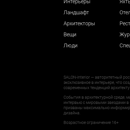
Интерьеры
Яхт
Ландшафт
Оте
Архитекторы
Рес
Вещи
Жур
Люди
Cпе
SALON-interior — авторитетный рос
эксклюзивное в интерьере, что соз
современных тенденций архитекту
События в архитектурной среде, м
интервью с мировыми звездами в 
призваны максимально информиров
дизайна.
Возрастное ограничение 16+