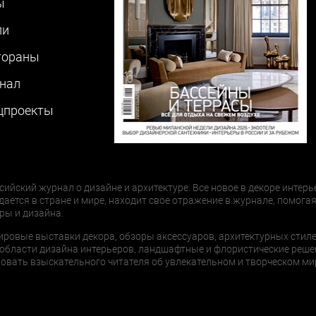
ы
ли
тораны
нал
цпроекты
сийский журнал о дизайне и архитектуре. Все новое в декоре интерь
дается в стране и мире, находит свое отражение в журнале, помогая
ры и дизайна.
ировые выставки декора, обзоры аксессуаров, архитектурных стиле
области дизайна интерьеров, ландшафтные и флористические реше
ать взыскательного читателя об увлекательном и творческом мир