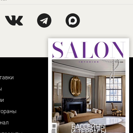
тавки
ы
ли
тораны
нал