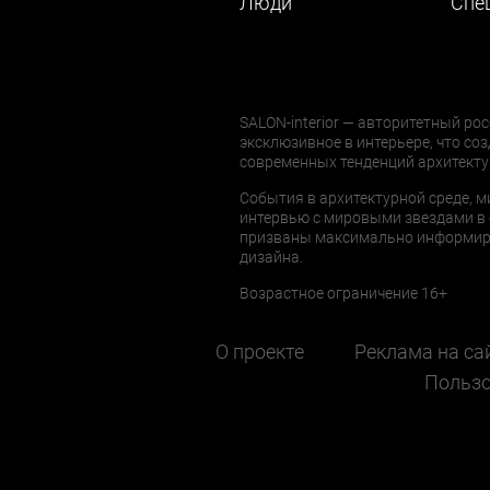
Люди
Cпе
SALON-interior — авторитетный рос
эксклюзивное в интерьере, что соз
современных тенденций архитекту
События в архитектурной среде, м
интервью с мировыми звездами в 
призваны максимально информиров
дизайна.
Возрастное ограничение 16+
О проекте
Реклама на са
Пользо