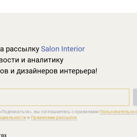
а рассылку
Salon Interior
вости и аналитику
ов и дизайнеров интерьера!
«Подписаться», вы соглашаетеcь с правилами
Пользовательско
нциальности
и
Правилами рассылок
тях