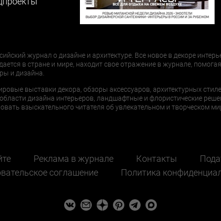
цпроекты
сийский журнал о дизайне и архитектуре. Все новое в декоре интерь
дается в стране и мире, находит свое отражение в журнале, помогая
ры и дизайна.
ировые выставки декора, обзоры аксессуаров, архитектурных стиле
области дизайна интерьеров, ландшафтные и флористические реше
ать взыскательного читателя об увлекательном и творческом мир
йте
Реклама в журнале
Контакты
Пода
вательское соглашение
Политика конфиденциа