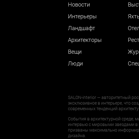
Новости
Выс
Интерьеры
Яхт
Ландшафт
Оте
Архитекторы
Рес
Вещи
Жур
Люди
Cпе
SALON-interior — авторитетный рос
эксклюзивное в интерьере, что соз
современных тенденций архитекту
События в архитектурной среде, м
интервью с мировыми звездами в 
призваны максимально информиров
дизайна.