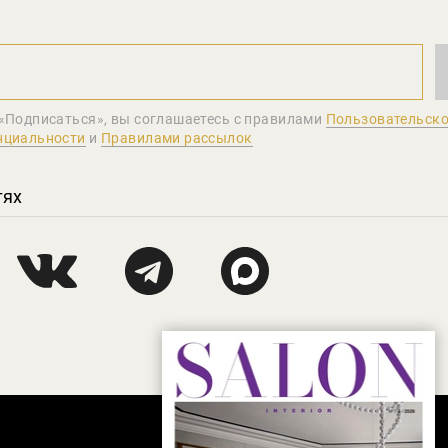
«Подписаться», вы соглашаетеcь с правилами
Пользовательско
нциальности
и
Правилами рассылок
тях