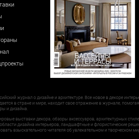
тавки
ы
ли
тораны
нал
цпроекты
сийский журнал о дизайне и архитектуре. Все новое в декоре интерь
дается в стране и мире, находит свое отражение в журнале, помогая
ры и дизайна.
ировые выставки декора, обзоры аксессуаров, архитектурных стиле
области дизайна интерьеров, ландшафтные и флористические реше
ать взыскательного читателя об увлекательном и творческом мир