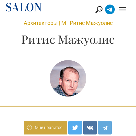
Архитекторы
|
М
|
Ритис Мажуолис
Ритис Мажуолис
Мне нравится