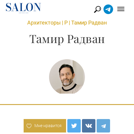
Архитекторы
|
Р
|
Тамир Радван
Тамир Радван
Мне нравится