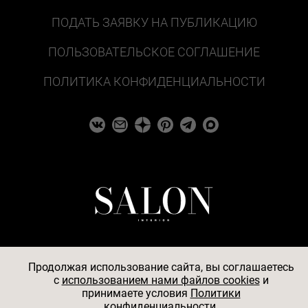
ПОДАТЬ ЗАЯВКУ НА ПУБЛИКАЦИЮ
ПОЛЬЗОВАТЕЛЬСКОЕ СОГЛАШЕНИЕ
ПОЛИТИКА КОНФИДЕНЦИАЛЬНОСТИ
Продолжая использование сайта, вы соглашаетесь
c
использованием нами файлов cookies
и
© 2026
принимаете условия
Политики
конфиденциальности.
АО «БКМ», ОГРН 1027739494584, ИНН 7705056238,