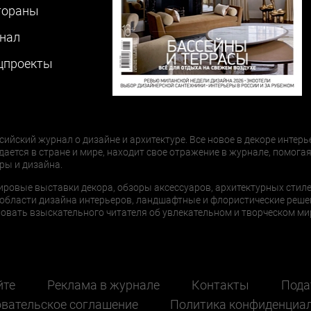
тораны
нал
цпроекты
сийский журнал о дизайне и архитектуре. Все новое в декоре интерь
дается в стране и мире, находит свое отражение в журнале, помогая
ры и дизайна.
ировые выставки декора, обзоры аксессуаров, архитектурных стиле
области дизайна интерьеров, ландшафтные и флористические реше
ать взыскательного читателя об увлекательном и творческом мир
йте
Реклама в журнале
Контакты
Пода
вательское соглашение
Политика конфиденциа