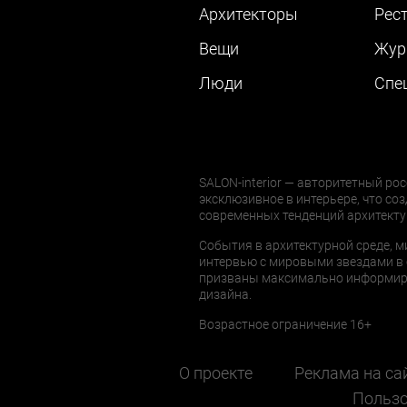
Архитекторы
Рес
Вещи
Жур
Люди
Cпе
SALON-interior — авторитетный рос
эксклюзивное в интерьере, что соз
современных тенденций архитекту
События в архитектурной среде, м
интервью с мировыми звездами в 
призваны максимально информиров
дизайна.
Возрастное ограничение 16+
О проекте
Реклама на са
Пользо