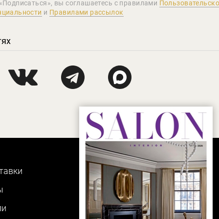
«Подписаться», вы соглашаетеcь с правилами
Пользовательско
нциальности
и
Правилами рассылок
тях
тавки
ы
ли