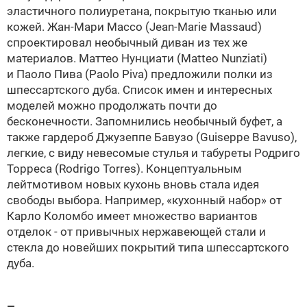
эластичного полиуретана, покрытую тканью или
кожей.
Жан-Мари Массо
(Jean-Marie Massaud)
спроектировал необычный диван из тех же
материалов. Маттео Нунциати (Matteo Nunziati)
и Паоло Пива (Paolo Piva) предложили полки из
шпессартского дуба. Список имен и интересных
моделей можно продолжать почти до
бесконечности. Запомнились необычный буфет, а
также гардероб Джузеппе Бавузо (Guiseppe Bavuso),
легкие, с виду невесомые стулья и табуреты Родриго
Торреса (Rodrigo Torres). Концептуальным
лейтмотивом новых кухонь вновь стала идея
свободы выбора. Например, «кухонный набор» от
Карло Коломбо имеет множество вариантов
отделок - от привычных нержавеющей стали и
стекла до новейших покрытий типа шпессартского
дуба.