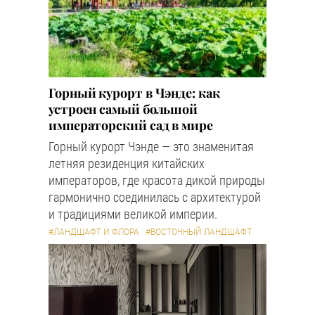
Горный курорт в Чэнде: как
устроен самый большой
императорский сад в мире
Горный курорт Чэнде — это знаменитая
летняя резиденция китайских
императоров, где красота дикой природы
гармонично соединилась с архитектурой
и традициями великой империи.
#ЛАНДШАФТ И ФЛОРА
#ВОСТОЧНЫЙ ЛАНДШАФТ