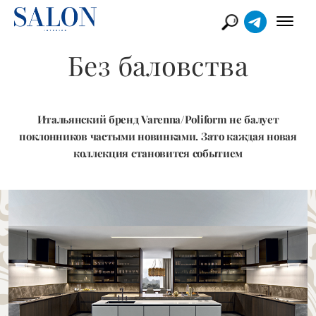
Без баловства
Итальянский бренд Varenna/Poliform не балует
поклонников частыми новинками. Зато каждая новая
коллекция становится событием