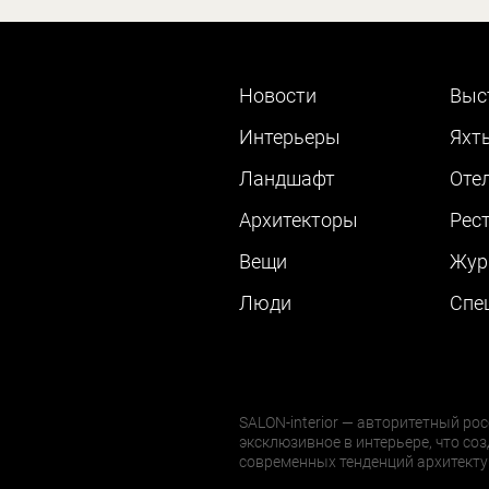
Новости
Выс
Интерьеры
Яхт
Ландшафт
Оте
Архитекторы
Рес
Вещи
Жур
Люди
Cпе
SALON-interior — авторитетный рос
эксклюзивное в интерьере, что соз
современных тенденций архитекту