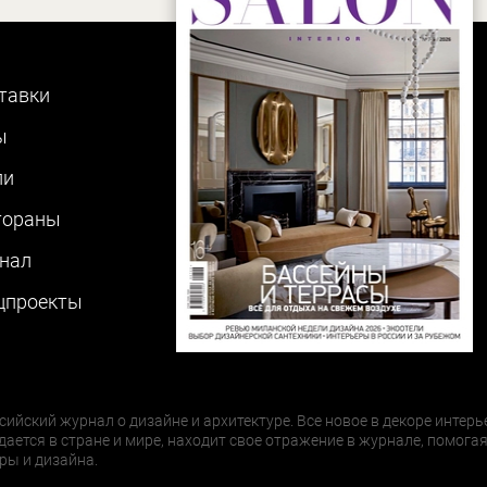
тавки
ы
ли
тораны
нал
цпроекты
сийский журнал о дизайне и архитектуре. Все новое в декоре интерь
дается в стране и мире, находит свое отражение в журнале, помогая
ры и дизайна.