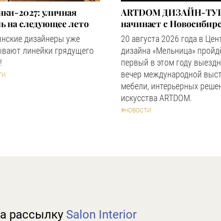
ки-2027: уличная
ARTDOM ДИЗАЙН-ТУР
ь на следующее лето
начинает с Новосибир
янские дизайнеры уже
20 августа 2026 года в Цен
ывают линейки грядущего
дизайна «Мельница» пройд
!
первый в этом году выезд
вечер международной выс
ТИ
мебели, интерьерных реше
искусства ARTDOM.
#НОВОСТИ
а рассылку
Salon Interior