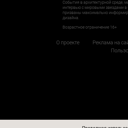
События в архитектурной среде, м
интервью с мировыми звездами в 
призваны максимально информиров
дизайна.
Возрастное ограничение 16+
О проекте
Реклама на са
Пользо