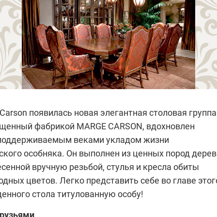
Carson
появилась новая элегантная столовая группа
ущенный фабрикой
MARGE CARSON
, вдохновлен
 поддерживаемым веками укладом жизни
ского особняка. Он выполнен из ценных пород дерев
сенной вручную резьбой, стулья и кресла обиты
дных цветов. Легко представить себе во главе этог
денного стола титулованную особу!
друзьями