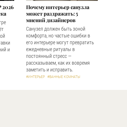
 2026
Почему интерьер санузла
ска
может раздражать: 5
мнений дизайнеров
тре
Санузел должен быть зоной
ёт
комфорта, но частые ошибки в
ной
его интерьере могут превратить
тавки
ежедневные ритуалы в
ний и
постоянный стресс —
рассказываем, как их вовремя
заметить и исправить.
#ИНТЕРЬЕР
#ВАННЫЕ КОМНАТЫ