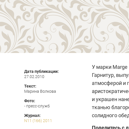
У марки
Marge 
Дата публикации:
Гарнитур, вып
27.02.2010
атмосферой и
Текст:
аристократиче
Марина Волкова
и украшен нане
Фото:
- пресс-служб
тканью благоро
солидного обе
Журнал:
N11 (166) 2011
Поделитесь с 