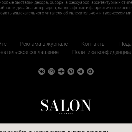
ировые выставки декора, обзоры аксессуаров, архитектурных стиле
области дизайна интерьеров, ландшафтные и флористические реше
ать взыскательного читателя об увлекательном и творческом мир
йте
Реклама в журнале
Контакты
Пода
вательское соглашение
Политика конфиденциа