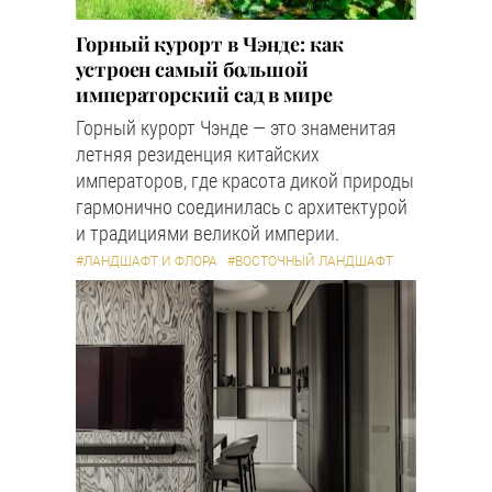
Горный курорт в Чэнде: как
устроен самый большой
императорский сад в мире
Горный курорт Чэнде — это знаменитая
летняя резиденция китайских
императоров, где красота дикой природы
гармонично соединилась с архитектурой
и традициями великой империи.
#ЛАНДШАФТ И ФЛОРА
#ВОСТОЧНЫЙ ЛАНДШАФТ