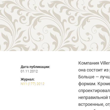
Компания Ville
Дата публикации:
она состоит из
01.11.2012
Больше — лучш
Журнал:
формам. Кроме
N11 (177) 2012
спроектировал
неправильной т
встроенные, о