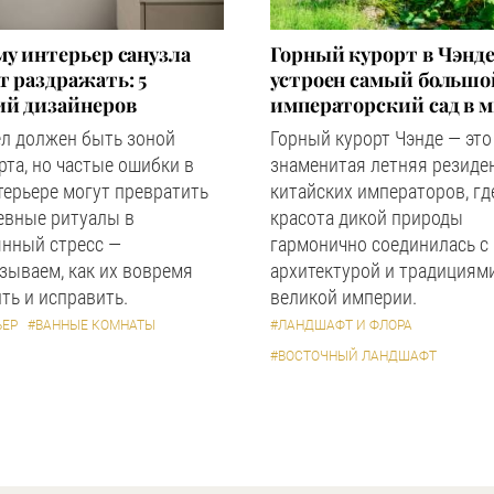
у интерьер санузла
Горный курорт в Чэнде
 раздражать: 5
устроен самый большо
ий дизайнеров
императорский сад в 
ел должен быть зоной
Горный курорт Чэнде — это
та, но частые ошибки в
знаменитая летняя резиде
терьере могут превратить
китайских императоров, гд
евные ритуалы в
красота дикой природы
янный стресс —
гармонично соединилась с
зываем, как их вовремя
архитектурой и традициям
ть и исправить.
великой империи.
ЬЕР
#ВАННЫЕ КОМНАТЫ
#ЛАНДШАФТ И ФЛОРА
#ВОСТОЧНЫЙ ЛАНДШАФТ