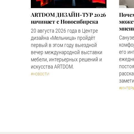
ARTDOM ДИЗАЙН-ТУР 2026
Почем
начинает с Новосибирска
может
мнен
20 августа 2026 года в Центре
Сануз
дизайна «Мельница» пройдёт
комфор
первый в этом году выездной
его ин
вечер международной выставки
ежедн
мебели, интерьерных решений и
посто
искусства ARTDOM.
расска
#НОВОСТИ
замети
#ИНТЕР