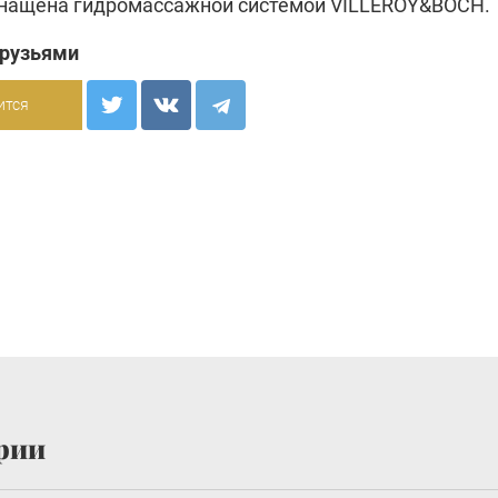
нащена гидромассажной системой VILLEROY&BOCH.
друзьями
ится
рии