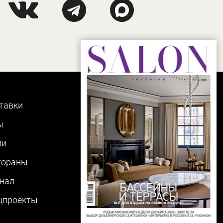
тавки
ы
ли
тораны
нал
цпроекты