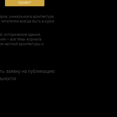
проект
еров, уникальное в архитектуре,
 читателям всегда быть в курсе
й, исторические здания,
ния — все темы журнала
е частной архитектуры и
ть заявку на публикацию
льности