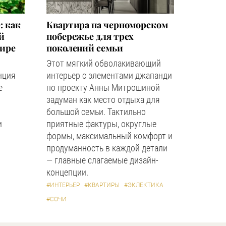
: как
Квартира на черноморском
й
побережье для трех
мире
поколений семьи
Этот мягкий обволакивающий
нция
интерьер с элементами джапанди
е
по проекту Анны Митрошиной
задуман как место отдыха для
большой семьи. Тактильно
и
приятные фактуры, округлые
формы, максимальный комфорт и
продуманность в каждой детали
— главные слагаемые дизайн-
концепции.
#ИНТЕРЬЕР
#КВАРТИРЫ
#ЭКЛЕКТИКА
#СОЧИ