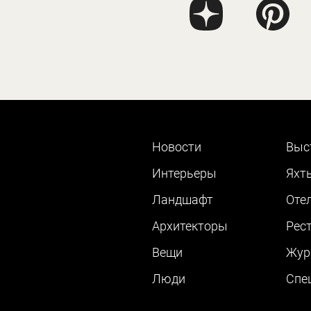
Новости
Выс
Интерьеры
Яхт
Ландшафт
Оте
Архитекторы
Рес
Вещи
Жур
Люди
Cпе