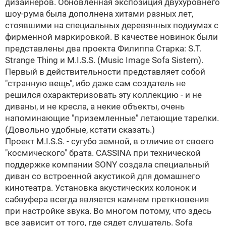
дизайнеров. Обновленная экспозиция двухуровнего
шоу-рума была дополнена хитами разных лет,
стоявшими на специальных деревянных подиумах с
фирменной маркировкой. В качестве новинок были
представлены два проекта Филиппа Старка: S.T.
Strange Thing и M.I.S.S. (Music Image Sofa Sistem).
Первый в действительности представляет собой
"странную вещь", ибо даже сам создатель не
решился охарактеризовать эту коллекцию - и не
диваны, и не кресла, а некие объекты, очень
напоминающие "приземленные" летающие тарелки.
(Довольно удобные, кстати сказать.)
Проект M.I.S.S. - сугубо земной, в отличие от своего
"космического" брата. CASSINA при технической
поддержке компании SONY создала специальный
диван со встроенной акустикой для домашнего
кинотеатра. Установка акустических колонок и
сабвуфера всегда является камнем преткновения
при настройке звука. Во многом потому, что здесь
все зависит от того, где сядет слушатель. Sofa