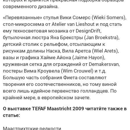
современного дизайна.
«Перевязанные» стулья Вики Сомерс (Wieki Somers),
стол-микросхема от Atelier van Lieshout и под стать
ему техносветовая мозаика от DesignDrift,
бутылочная люстра Яна Брекстры (Jan Broekstra),
детский столик с рельефом, отсылающим к
рисункам долины Наска, Вила Аретса (Wiel Arets),
вазы и графика Хайме Айона (Jaime Hayon),
кружевная сетка для ограждений от Demakersvan,
постеры Вима Кроувела (Wim Crouwel) и т.д.
Большую часть собрания Фиета составляют
творения его соотечественников, но тому виной
всего лишь идейное первенство голландцев. По
крайней мере, в европейском зачете.
О выставке TEFAF Maastricht 2009 читатйте также в
статье:
Маастрихтские редкости