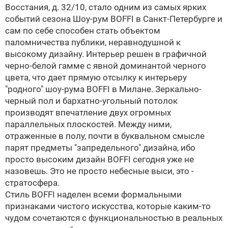
Восстания, д. 32/10, стало одним из самых ярких
событий сезона
Шоу-рум BOFFI в Санкт-Петербурге и
сам по себе способен стать объектом
паломничества публики, неравнодушной к
высокому дизайну. Интерьер решен в графичной
черно-белой гамме с явной доминантой черного
цвета, что дает прямую отсылку к интерьеру
"родного" шоу-рума
BOFFI
в Милане. Зеркально-
черный пол и бархатно-угольный потолок
производят впечатление двух огромных
параллельных плоскостей. Между ними,
отраженные в полу, почти в буквальном смысле
парят предметы "запредельного" дизайна, ибо
просто высоким дизайн
BOFFI
сегодня уже не
назовешь. Это не просто небесные выси, это -
стратосфера.
Стиль
BOFFI
наделен всеми формальными
признаками чистого искусства, которые каким-то
чудом сочетаются с функциональностью в реальных