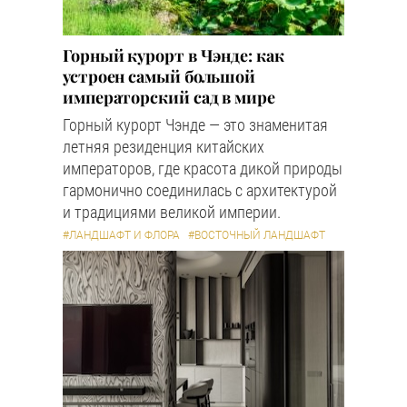
Горный курорт в Чэнде: как
устроен самый большой
императорский сад в мире
Горный курорт Чэнде — это знаменитая
летняя резиденция китайских
императоров, где красота дикой природы
гармонично соединилась с архитектурой
и традициями великой империи.
#ЛАНДШАФТ И ФЛОРА
#ВОСТОЧНЫЙ ЛАНДШАФТ