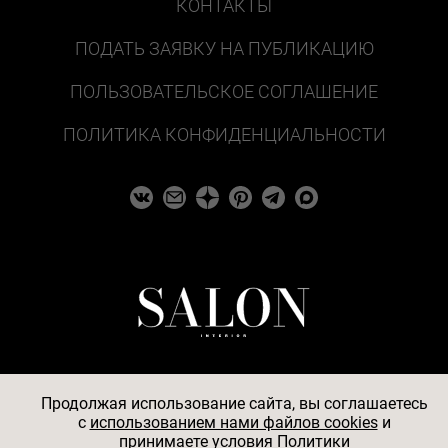
КОНТАКТЫ
ПОДАТЬ ЗАЯВКУ НА ПУБЛИКАЦИЮ
ПОЛЬЗОВАТЕЛЬСКОЕ СОГЛАШЕНИЕ
ПОЛИТИКА КОНФИДЕНЦИАЛЬНОСТИ
Продолжая использование сайта, вы соглашаетесь
c
использованием нами файлов cookies
и
© 2026
принимаете условия
Политики