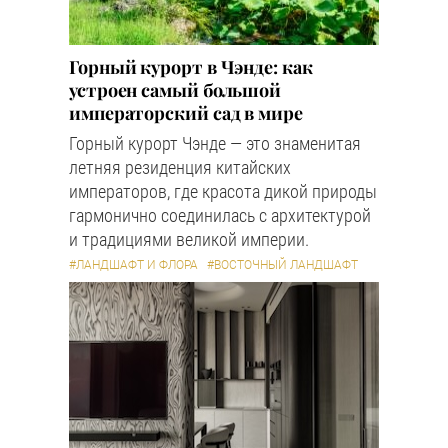
Горный курорт в Чэнде: как
устроен самый большой
императорский сад в мире
Горный курорт Чэнде — это знаменитая
летняя резиденция китайских
императоров, где красота дикой природы
гармонично соединилась с архитектурой
и традициями великой империи.
#ЛАНДШАФТ И ФЛОРА
#ВОСТОЧНЫЙ ЛАНДШАФТ