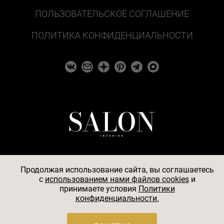
ПОЛЬЗОВАТЕЛЬСКОЕ СОГЛАШЕНИЕ
ПОЛИТИКА КОНФИДЕНЦИАЛЬНОСТИ
Продолжая использование сайта, вы соглашаетесь
c
использованием нами файлов cookies
и
© 2026
принимаете условия
Политики
конфиденциальности.
АО «БКМ», ОГРН 1027739494584, ИНН 7705056238,
127018, Москва, ул. Полковая, д. 3, стр. 4, помещение I,
комн. 23