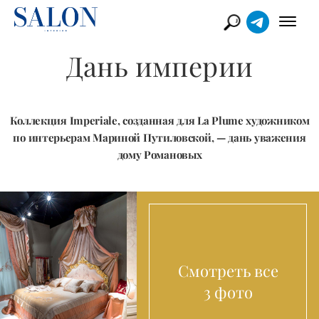
Дань империи
Коллекция Imperiale, созданная для La Plume художником
по интерьерам Мариной Путиловской, — дань уважения
дому Романовых
Смотреть все
3 фото