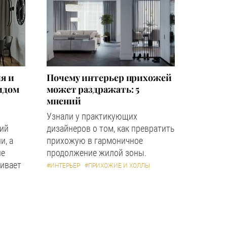
я и
Почему интерьер прихожей
идом
может раздражать: 5
мнений
Узнали у практикующих
кий
дизайнеров о том, как превратить
и, а
прихожую в гармоничное
ле
продолжение жилой зоны.
ивает
#ИНТЕРЬЕР
#ПРИХОЖИЕ И ХОЛЛЫ