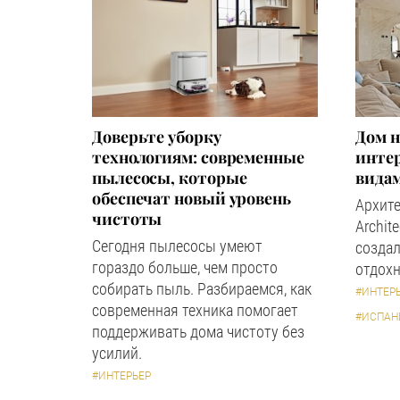
Доверьте уборку
Дом н
технологиям: современные
инте
пылесосы, которые
вида
обеспечат новый уровень
Архите
чистоты
Archit
Сегодня пылесосы умеют
создал
гораздо больше, чем просто
отдохн
собирать пыль. Разбираемся, как
#ИНТЕР
современная техника помогает
#ИСПАН
поддерживать дома чистоту без
усилий.
#ИНТЕРЬЕР