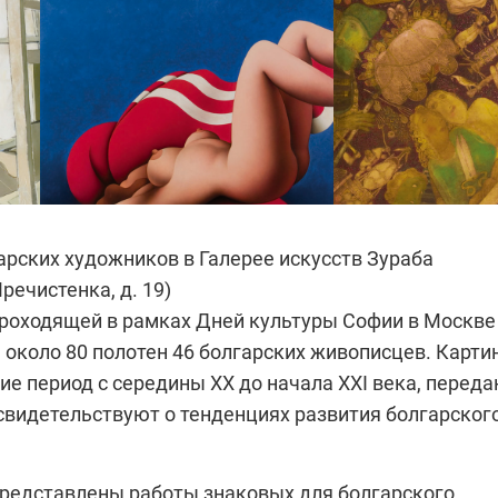
арских художников в Галерее искусств Зураба
речистенка, д. 19)
проходящей в рамках Дней культуры Софии в Москве
 около 80 полотен 46 болгарских живописцев. Карти
е период с середины ХХ до начала ХХI века, перед
 свидетельствуют о тенденциях развития болгарског
представлены работы знаковых для болгарского