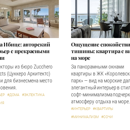
а Ибице: авторский
Ощущение спокойстви
рьер с прекрасными
тишины: квартира с в
ми
на море
кторы из бюро Zucchero
За панорамными окнами
ects (Цуккеро Аркитектс)
квартиры в ЖК «Королевс
и для бизнесмена место
парк» — вид на морские дал
овения.
элегантный интерьер в сти
софт-минимализма подчерк
ЬЕР
#ДОМА
#ЭКЛЕКТИКА
атмосферу отдыха на море.
ИЯ
#ИНТЕРЬЕР
#КВАРТИРЫ
#МИНИМАЛИЗМ
#СОЧИ