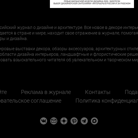
сийский журнал о дизайне и архитектуре. Все новое в декоре интерь
дается в стране и мире, находит свое отражение в журнале, помогая
ры и дизайна.
ировые выставки декора, обзоры аксессуаров, архитектурных стиле
области дизайна интерьеров, ландшафтные и флористические реше
ать взыскательного читателя об увлекательном и творческом мир
йте
Реклама в журнале
Контакты
Пода
вательское соглашение
Политика конфиденциа