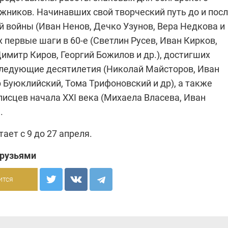
жников. Начинавших свой творческий путь до и пос
 войны (Иван Ненов, Дечко Узунов, Вера Недкова и
х первые шаги в 60-е (Светлин Русев, Иван Кирков,
имитр Киров, Георгий Божилов и др.), достигших
следующие десятилетия (Николай Майсторов, Иван
 Буюклийский, Тома Трифоновский и др), а также
исцев начала XXI века (Михаела Власева, Иван
.
ает с 9 до 27 апреля.
друзьями
ится