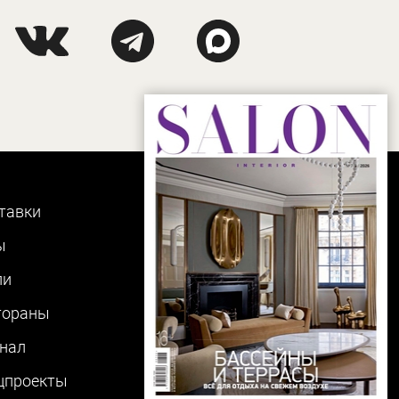
тавки
ы
ли
тораны
нал
цпроекты