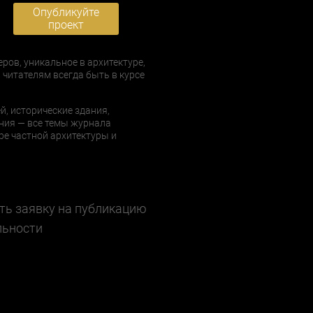
Опубликуйте
проект
еров, уникальное в архитектуре,
 читателям всегда быть в курсе
й, исторические здания,
ния — все темы журнала
е частной архитектуры и
ть заявку на публикацию
льности