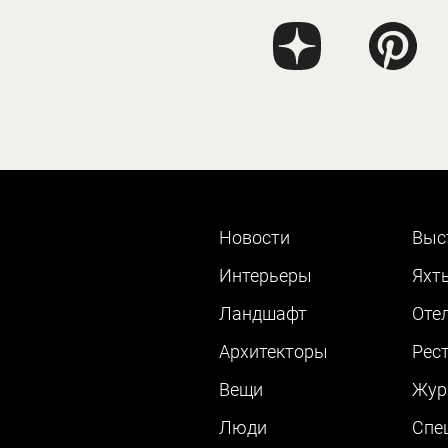
Новости
Выс
Интерьеры
Яхт
Ландшафт
Оте
Архитекторы
Рес
Вещи
Жур
Люди
Cпе