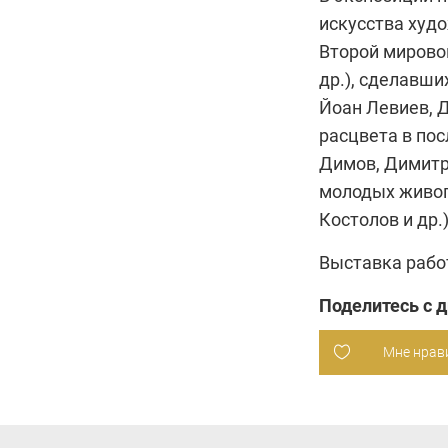
искусства худо
Второй мировой
др.), сделавши
Йоан Левиев, Д
расцвета в по
Димов, Димитр
молодых живоп
Костолов и др.)
Выставка работ
Поделитесь с 
Мне нрав