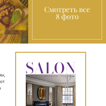
Смотреть все
8 фото
ны,
ают
о