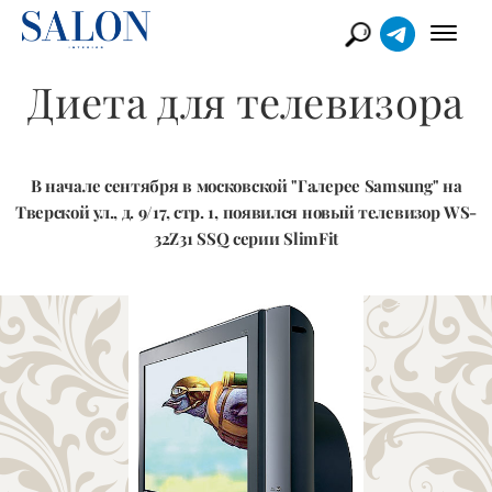
Диета для телевизора
В начале сентября в московской "Галерее Samsung" на
Тверской ул., д. 9/17, стр. 1, появился новый телевизор WS-
32Z31 SSQ серии SlimFit