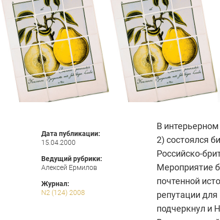
В интерьерном
Дата публикации:
2) состоялся б
15.04.2000
Российско-бри
Ведущий рубрики:
Мероприятие б
Алексей Ермилов
почтенной ист
Журнал:
N2 (124) 2008
репутации для
подчеркнул и Н