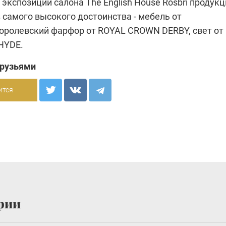
 экспозиции салона
The English House Rosbri
продукц
 самого высокого достоинства - мебель от
королевский фарфор от
ROYAL CROWN DERBY
, свет от
HYDE
.
друзьями
ится
рии