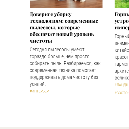
Доверьте уборку
Горны
технологиям: современные
устр
пылесосы, которые
импер
обеспечат новый уровень
Горный
чистоты
знаме
Сегодня пылесосы умеют
китайс
гораздо больше, чем просто
красот
собирать пыль. Разбираемся, как
гармон
современная техника помогает
архите
поддерживать дома чистоту без
велико
усилий.
#ЛАНДШ
#ИНТЕРЬЕР
#ВОСТО