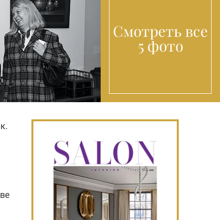
Смотреть все
5 фото
 к.
ове