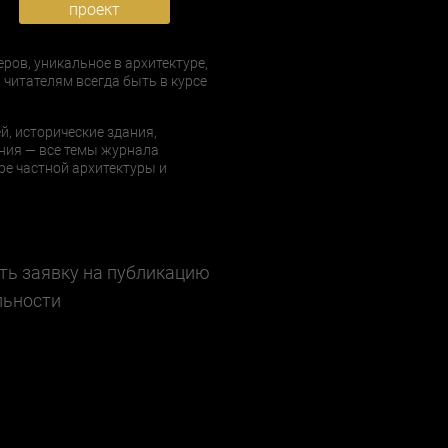
проект
еров, уникальное в архитектуре,
 читателям всегда быть в курсе
й, исторические здания,
ния — все темы журнала
е частной архитектуры и
ть заявку на публикацию
льности