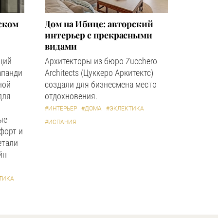
ском
Дом на Ибице: авторский
интерьер с прекрасными
видами
щий
Архитекторы из бюро Zucchero
апанди
Architects (Цуккеро Аркитектс)
ной
создали для бизнесмена место
для
отдохновения.
#ИНТЕРЬЕР
#ДОМА
#ЭКЛЕКТИКА
ые
#ИСПАНИЯ
форт и
етали
йн-
ТИКА