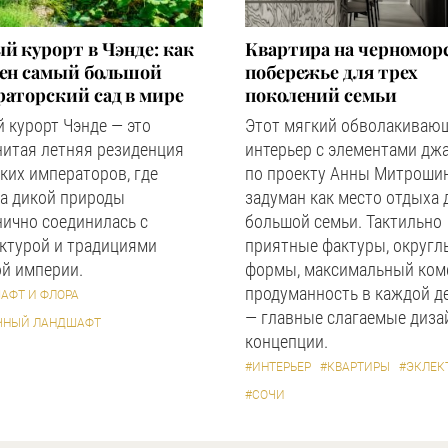
й курорт в Чэнде: как
Квартира на черномор
оен самый большой
побережье для трех
аторский сад в мире
поколений семьи
 курорт Чэнде — это
Этот мягкий обволакиваю
нитая летняя резиденция
интерьер с элементами дж
ких императоров, где
по проекту Анны Митроши
а дикой природы
задуман как место отдыха 
ично соединилась с
большой семьи. Тактильно
ктурой и традициями
приятные фактуры, округл
й империи.
формы, максимальный ком
продуманность в каждой д
АФТ И ФЛОРА
— главные слагаемые диза
ЧНЫЙ ЛАНДШАФТ
концепции.
#ИНТЕРЬЕР
#КВАРТИРЫ
#ЭКЛЕК
#СОЧИ