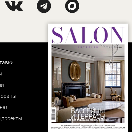
тавки
ы
ли
тораны
нал
цпроекты