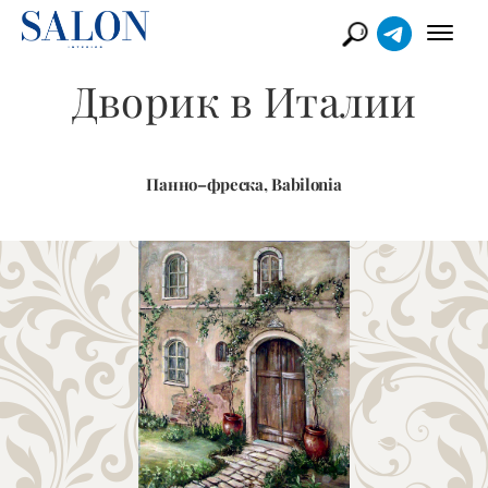
Дворик в Италии
Панно–фреска, Babilonia