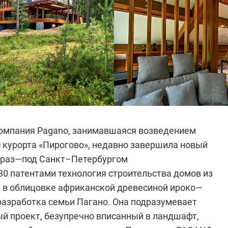
омпания Pagano, занимавшаяся возведением
 курорта «Пирогово», недавно завершила новый
й раз—под Санкт–Петербургом
30 патентами технология строительства домов из
а в облицовке африканской древесиной ироко—
азработка семьи Пагано. Она подра­зумевает
й проект, безупречно вписанный в ландшафт,