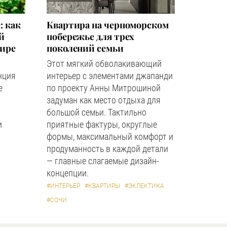
: как
Квартира на черноморском
й
побережье для трех
мире
поколений семьи
Этот мягкий обволакивающий
нция
интерьер с элементами джапанди
е
по проекту Анны Митрошиной
задуман как место отдыха для
большой семьи. Тактильно
и
приятные фактуры, округлые
формы, максимальный комфорт и
продуманность в каждой детали
— главные слагаемые дизайн-
концепции.
#ИНТЕРЬЕР
#КВАРТИРЫ
#ЭКЛЕКТИКА
#СОЧИ