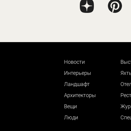
Новости
Выс
Интерьеры
Яхт
Ландшафт
Оте
Архитекторы
Рес
Вещи
Жур
Люди
Cпе