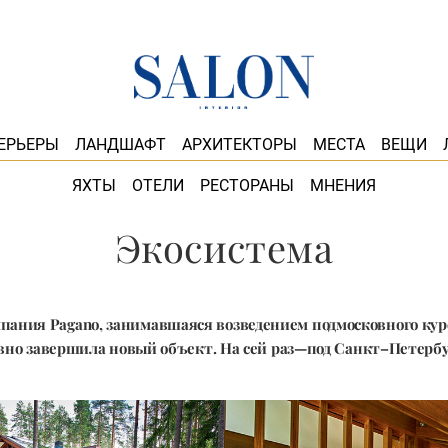
ЕРЬЕРЫ
ЛАНДШАФТ
АРХИТЕКТОРЫ
МЕСТА
ВЕЩИ
ЯХТЫ
ОТЕЛИ
РЕСТОРАНЫ
МНЕНИЯ
Экосистема
пания Pagano, занимавшаяся возведением подмосковного кур
вно завершила новый объект. На сей раз—под Санкт–Петерб