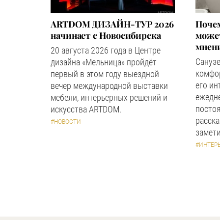
ARTDOM ДИЗАЙН-ТУР 2026
Почем
начинает с Новосибирска
может
мнен
20 августа 2026 года в Центре
Сануз
дизайна «Мельница» пройдёт
комфор
первый в этом году выездной
его ин
вечер международной выставки
ежедн
мебели, интерьерных решений и
посто
искусства ARTDOM.
расска
#НОВОСТИ
замети
#ИНТЕР