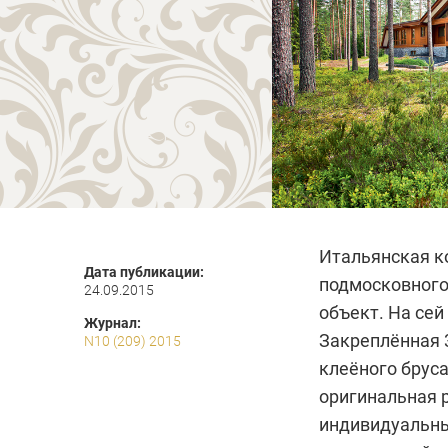
Итальянская к
Дата публикации:
подмосковного
24.09.2015
объект. На се
Журнал:
Закреплённая 
N10 (209) 2015
клеёного брус
оригинальная р
индивидуальны