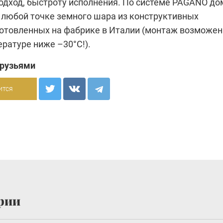
одход, быстроту исполнения. По системе PAGANO до
 любой точке земного шара из конструктивных
готовленных на фабрике в Италии (монтаж возможен
ратуре ниже –30°С!).
друзьями
ится
рии