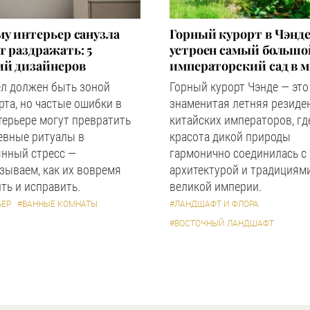
у интерьер санузла
Горный курорт в Чэнде
 раздражать: 5
устроен самый большо
ий дизайнеров
императорский сад в 
ел должен быть зоной
Горный курорт Чэнде — это
та, но частые ошибки в
знаменитая летняя резиде
терьере могут превратить
китайских императоров, гд
евные ритуалы в
красота дикой природы
янный стресс —
гармонично соединилась с
зываем, как их вовремя
архитектурой и традициям
ть и исправить.
великой империи.
ЬЕР
#ВАННЫЕ КОМНАТЫ
#ЛАНДШАФТ И ФЛОРА
#ВОСТОЧНЫЙ ЛАНДШАФТ