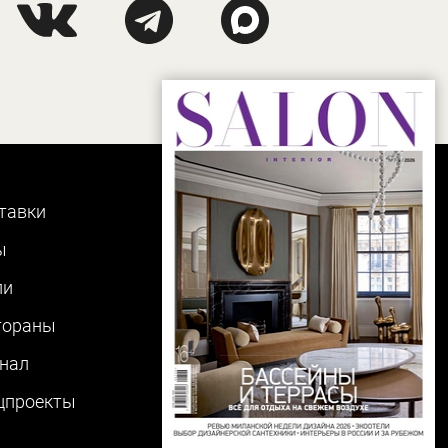
тавки
ы
ли
тораны
нал
цпроекты