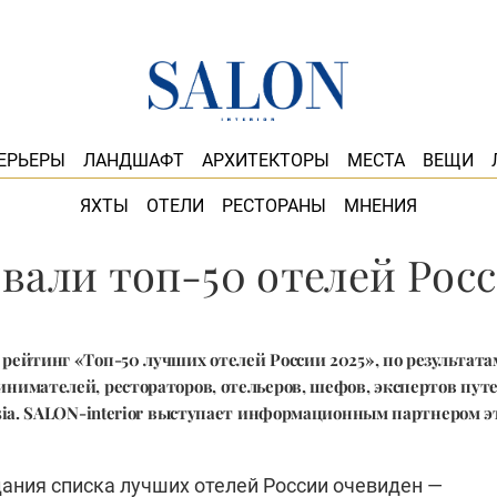
ЕРЬЕРЫ
ЛАНДШАФТ
АРХИТЕКТОРЫ
МЕСТА
ВЕЩИ
ЯХТЫ
ОТЕЛИ
РЕСТОРАНЫ
МНЕНИЯ
вали топ-50 отелей Росси
рейтинг «Топ-50 лучших отелей России 2025», по результата
нимателей, рестораторов, отельеров, шефов, экспертов путе
ssia. SALON-interior выступает информационным партнером э
дания списка лучших отелей России очевиден —