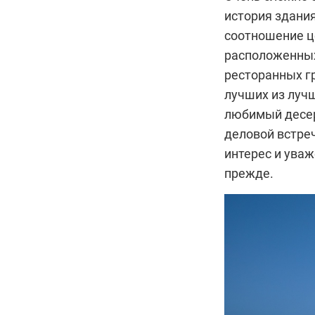
история здания
соотношение ц
расположенных 
ресторанных гр
лучших из лучш
любимый десерт
деловой встреч
интерес и ува
прежде.