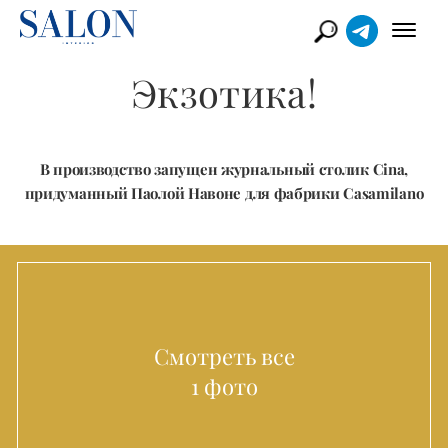
Экзотика!
В производство запущен журнальный столик Cina,
придуманный Паолой Навоне для фабрики Casamilano
Смотреть все
1 фото