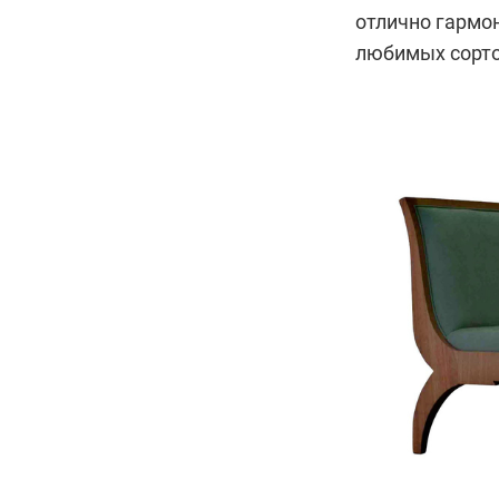
отлично гармон
любимых сорто