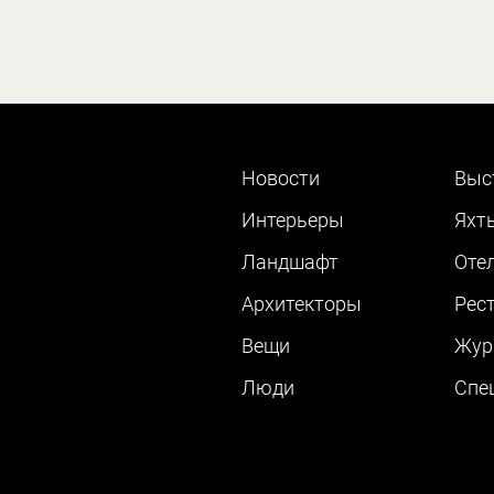
Новости
Выс
Интерьеры
Яхт
Ландшафт
Оте
Архитекторы
Рес
Вещи
Жур
Люди
Cпе