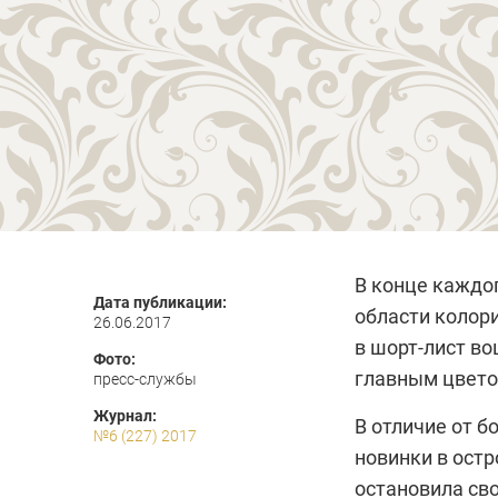
В конце каждог
Дата публикации:
области колори
26.06.2017
в шорт-лист во
Фото:
главным цветом
пресс-службы
Журнал:
В отличие от 
№6 (227) 2017
новинки в остр
остановила сво