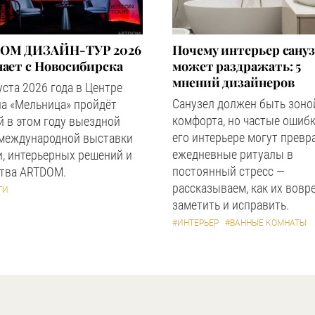
OM ДИЗАЙН-ТУР 2026
Почему интерьер сану
ает с Новосибирска
может раздражать: 5
мнений дизайнеров
уста 2026 года в Центре
Санузел должен быть зоно
а «Мельница» пройдёт
комфорта, но частые ошибк
 в этом году выездной
его интерьере могут превр
 международной выставки
ежедневные ритуалы в
, интерьерных решений и
постоянный стресс —
ства ARTDOM.
рассказываем, как их вовр
ТИ
заметить и исправить.
#ИНТЕРЬЕР
#ВАННЫЕ КОМНАТЫ