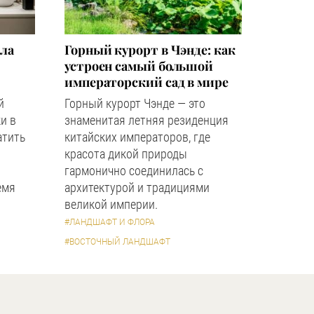
зла
Горный курорт в Чэнде: как
устроен самый большой
императорский сад в мире
й
Горный курорт Чэнде — это
и в
знаменитая летняя резиденция
атить
китайских императоров, где
красота дикой природы
гармонично соединилась с
емя
архитектурой и традициями
великой империи.
#ЛАНДШАФТ И ФЛОРА
#ВОСТОЧНЫЙ ЛАНДШАФТ