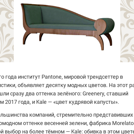
о года институт Pantone, мировой трендсеттер в
стики, объявляет десятку модных цветов. На этот р
шли сразу два оттенка зелёного: Greenery, ставший
 2017 года, и Kale — «цвет кудрявой капусты».
большинства компаний, стремительно представивших
омодном оттенке весенней зелени, фабрика Morelato
й выбор на более тёмном — Kale: обивка в этом цвет