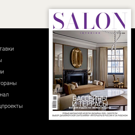
тавки
ы
ли
тораны
нал
цпроекты