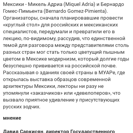
Мексики -
Микель Адриа (Miquel Adria) и
Бернардо
Гомес-Пимьента (Bernardo Gomez-Pimienta).
Организаторы, сначала планировавшие провести
«круглый стол» для российских и мексиканских
специалистов, передумали и превратили его в
лекцию, по-видимому, рассудив, что единственной
темой для разговора между представителями столь
разных стран мог стать только цветущий пышным
цветом в Мексике модернизм, который долгие годы
безуспешно прививается на российской почве.
Рассказывая о зданиях своей страны в МУАРе, где
открылась выставка образцов современной
архитектуры Мексики, лекторы ни разу не
упомянули «заказчиков» или «девелоперов», что
вызвало приятное удивление у присутствующих
русских зодчих.
мнение
Давид Саркисян, директор Государственного