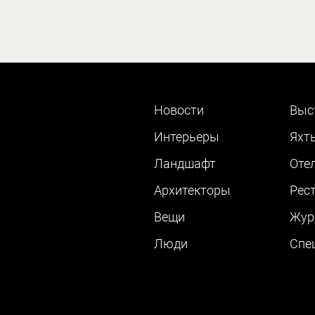
Новости
Выс
Интерьеры
Яхт
Ландшафт
Оте
Архитекторы
Рес
Вещи
Жур
Люди
Cпе