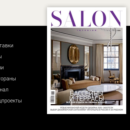
тавки
ы
ли
тораны
нал
цпроекты