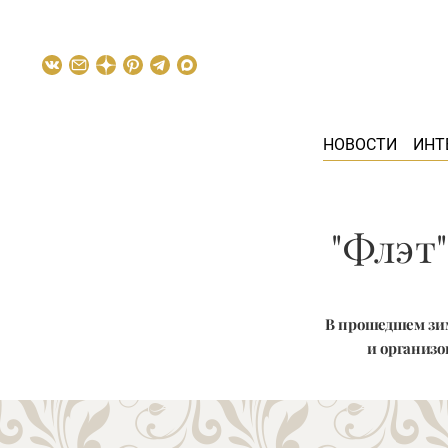
НОВОСТИ
ИНТ
"Флэт"
В прошедшем зим
и организо