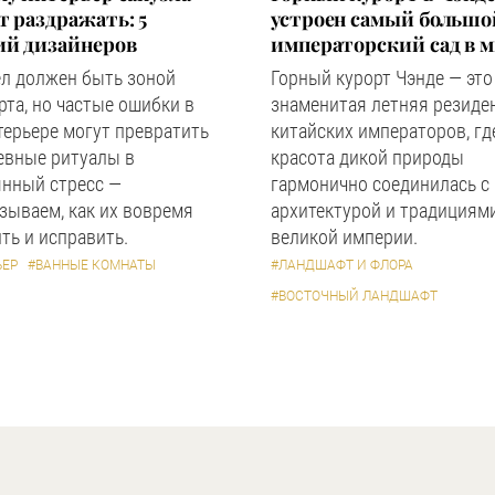
 раздражать: 5
устроен самый большо
ий дизайнеров
императорский сад в 
ел должен быть зоной
Горный курорт Чэнде — это
та, но частые ошибки в
знаменитая летняя резиде
терьере могут превратить
китайских императоров, гд
евные ритуалы в
красота дикой природы
янный стресс —
гармонично соединилась с
зываем, как их вовремя
архитектурой и традициям
ть и исправить.
великой империи.
ЬЕР
#ВАННЫЕ КОМНАТЫ
#ЛАНДШАФТ И ФЛОРА
#ВОСТОЧНЫЙ ЛАНДШАФТ