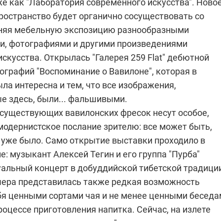
е как "Лаборатория современного искусства". Ново
ространство будет органично сосуществовать со
няя мебельную экспозицию разнообразными
, фотографиями и другими произведениями
скусства. Открылась "Галерея 259 Flat" дебютной
ографий "Воспоминание о Вавилоне", которая в
ла интересна и тем, что все изображения,
е здесь, были... фальшивыми.
существующих вавилонских фресок несут особое,
модернистское послание зрителю: все может быть,
е уже было. Само открытие выставки проходило в
е: музыкант Алексей Тегин и его группа "Пурба"
уальный концерт в добуддийской тибетской традици
ечера представилась также редкая возможность
бя ценными сортами чая и не менее ценными бесед
роцессе приготовления напитка. Сейчас, на излете