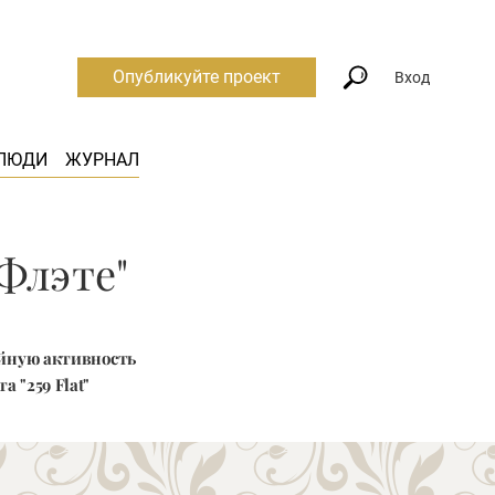
Опубликуйте проект
Вход
ЛЮДИ
ЖУРНАЛ
"Флэте"
айную активность
 "259 Flat"