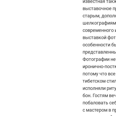
известная такж
выставочное п
старым, допол
шелкографиями
современного и
выставкой фот
особенности бы
представленны
Фотографии не
иронично-пост
потому что вс
тибетском стил
исполняли рит
бон. Гостям в
побаловать се
с мастером в п