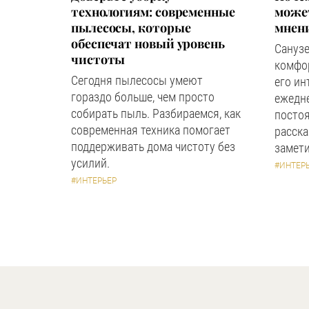
технологиям: современные
может
пылесосы, которые
мнен
обеспечат новый уровень
Сануз
чистоты
комфор
Сегодня пылесосы умеют
его ин
гораздо больше, чем просто
ежедн
собирать пыль. Разбираемся, как
посто
современная техника помогает
расска
поддерживать дома чистоту без
замети
усилий.
#ИНТЕР
#ИНТЕРЬЕР