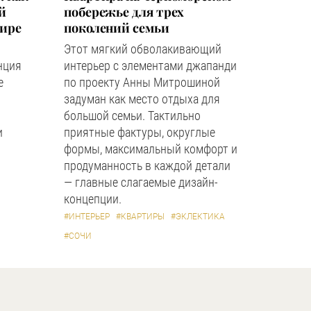
й
побережье для трех
мире
поколений семьи
Этот мягкий обволакивающий
нция
интерьер с элементами джапанди
е
по проекту Анны Митрошиной
задуман как место отдыха для
большой семьи. Тактильно
и
приятные фактуры, округлые
формы, максимальный комфорт и
продуманность в каждой детали
— главные слагаемые дизайн-
концепции.
#ИНТЕРЬЕР
#КВАРТИРЫ
#ЭКЛЕКТИКА
#СОЧИ