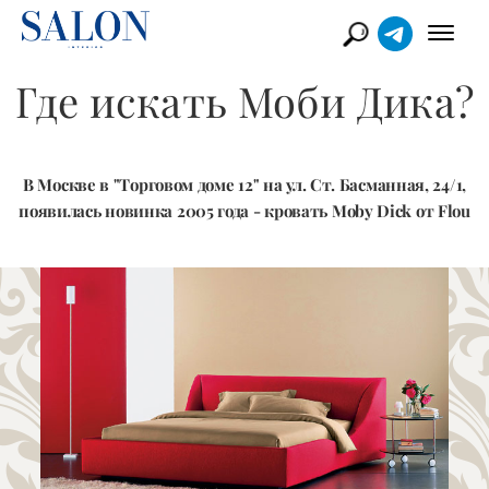
Где искать Моби Дика?
В Москве в "Торговом доме 12" на ул. Ст. Басманная, 24/1,
появилась новинка 2005 года - кровать Moby Dick от Flou