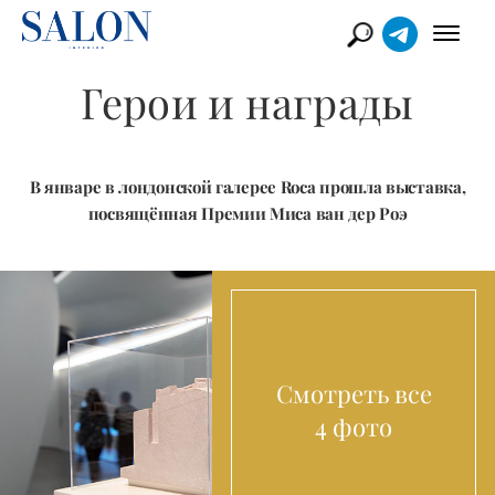
Герои и награды
В январе в лондонской галерее Roca прошла выставка,
посвящённая Премии Миса ван дер Роэ
Смотреть все
4 фото