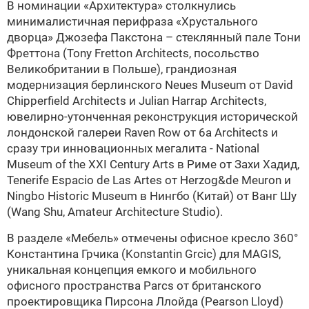
В номинации «Архитектура» столкнулись
минималистичная перифраза «Хрустального
дворца» Джозефа Пакстона – стеклянный пале
Тони
Фреттона (Tony Fretton Architects, посольство
Великобритании в Польше), грандиозная
модернизация берлинского Neues Museum от
David
Chipperfield Architects и
Julian Harrap Architects,
ювелирно-утонченная реконструкция исторической
лондонской галереи Raven Row от
6a Architects и
сразу три инновационных мегалита - National
Museum of the XXI Century Arts в Риме от
Захи Хадид
,
Tenerife Espacio de Las Artes от Herzog&de Meuron и
Ningbo Historic Museum в Нингбо (Китай) от Ванг Шу
(Wang Shu, Amateur Architecture Studio).
В разделе «Мебель» отмечены офисное кресло 360°
Константина Грчика (Konstantin Grcic) для
MAGIS
,
уникальная концепция емкого и мобильного
офисного пространства Parcs от британского
проектировщика
Пирсона Ллойда (Pearson Lloyd)