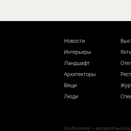
Новости
Выс
Интерьеры
Яхт
Ландшафт
Оте
Архитекторы
Рес
Вещи
Жур
Люди
Cпе
SALON-interior — авторитетный рос