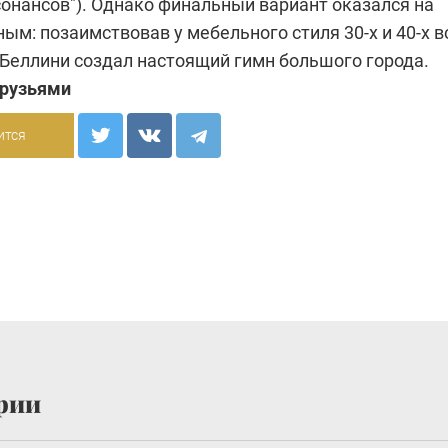
сонансов"). Однако финальный вариант оказался на
ым: позаимствовав у мебельного стиля 30-х и 40-х в
 Беллини создал настоящий гимн большого города.
друзьями
ится
рии