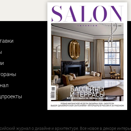
тавки
ы
ли
тораны
нал
цпроекты
сийский журнал о дизайне и архитектуре. Все новое в декоре интерь