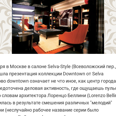
ря в Москве в салоне Selva-Style
(Всеволожский пер.
прошла презентация коллекции Downtown от Selva
во downtown означает не что иное, как центр города
средоточена деловая активность, где ощущаешь пуль
 словам архитектора Лоренцо Беллини (Lorenzo Bellin
илась в результате смешения различных "мелодий"
ни (неслучайно рабочее название серии было