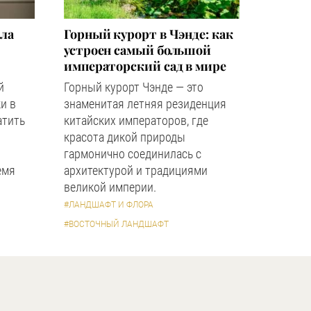
зла
Горный курорт в Чэнде: как
устроен самый большой
императорский сад в мире
й
Горный курорт Чэнде — это
и в
знаменитая летняя резиденция
атить
китайских императоров, где
красота дикой природы
гармонично соединилась с
емя
архитектурой и традициями
великой империи.
#ЛАНДШАФТ И ФЛОРА
#ВОСТОЧНЫЙ ЛАНДШАФТ