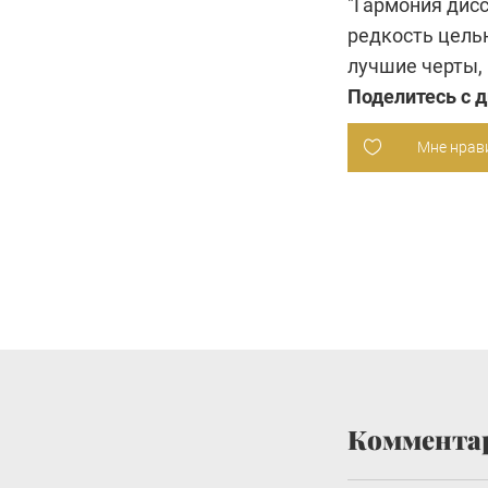
"Гармония дис
редкость цельн
лучшие черты,
Поделитесь с 
Мне нрав
Коммента