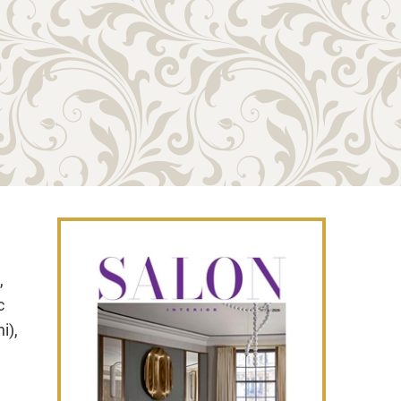
,
,
с
i),