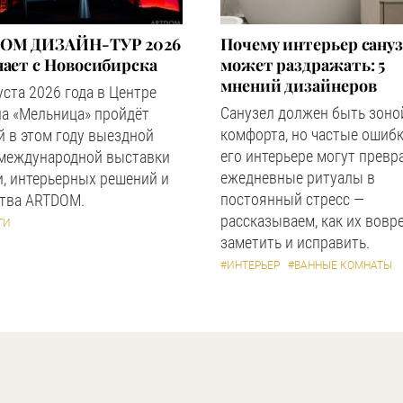
OM ДИЗАЙН-ТУР 2026
Почему интерьер сану
ает с Новосибирска
может раздражать: 5
мнений дизайнеров
уста 2026 года в Центре
Санузел должен быть зоно
а «Мельница» пройдёт
комфорта, но частые ошибк
 в этом году выездной
его интерьере могут превр
 международной выставки
ежедневные ритуалы в
, интерьерных решений и
постоянный стресс —
ства ARTDOM.
рассказываем, как их вовр
ТИ
заметить и исправить.
#ИНТЕРЬЕР
#ВАННЫЕ КОМНАТЫ