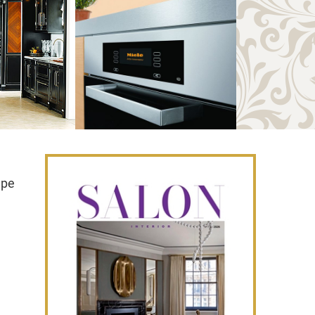
а
ере