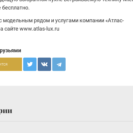
 бесплатно.
с модельным рядом и услугами компании
«Атлас-
а сайте
www.atlas-lux.ru
друзьями
ится
рии