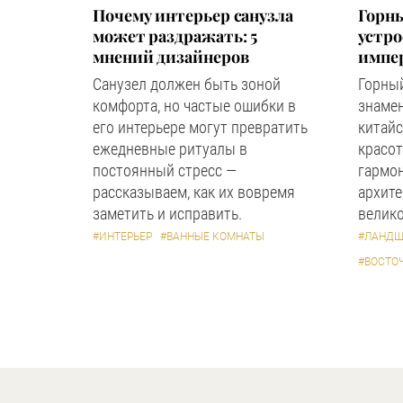
Почему интерьер санузла
Горны
может раздражать: 5
устр
мнений дизайнеров
импер
Санузел должен быть зоной
Горный
комфорта, но частые ошибки в
знаме
его интерьере могут превратить
китайс
ежедневные ритуалы в
красот
постоянный стресс —
гармон
рассказываем, как их вовремя
архите
заметить и исправить.
велико
#ИНТЕРЬЕР
#ВАННЫЕ КОМНАТЫ
#ЛАНДШ
#ВОСТО