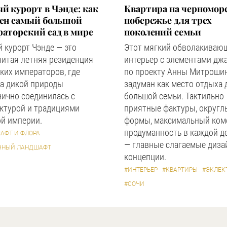
й курорт в Чэнде: как
Квартира на черномор
оен самый большой
побережье для трех
аторский сад в мире
поколений семьи
 курорт Чэнде — это
Этот мягкий обволакиваю
нитая летняя резиденция
интерьер с элементами дж
ких императоров, где
по проекту Анны Митроши
а дикой природы
задуман как место отдыха 
ично соединилась с
большой семьи. Тактильно
ктурой и традициями
приятные фактуры, округл
й империи.
формы, максимальный ком
продуманность в каждой д
АФТ И ФЛОРА
— главные слагаемые диза
ЧНЫЙ ЛАНДШАФТ
концепции.
#ИНТЕРЬЕР
#КВАРТИРЫ
#ЭКЛЕК
#СОЧИ