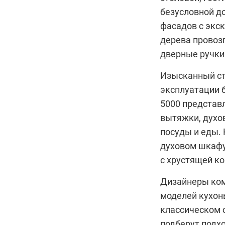
безусловной д
фасадов с экс
дерева провоз
дверные ручки
Изысканный ст
эксплуатации 
5000 представ
вытяжки, духо
посуды и еды.
духовом шкафу
с хрустящей ко
Дизайнеры ко
моделей кухон
классическом с
подберут подх