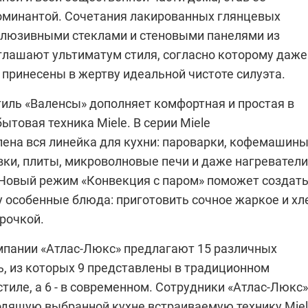
оминантой. Сочетания лакированных глянцевых
клюзивными стеклами и стеновыми панелями из
глашают ультиматум стиля, согласно которому даже
 принесены в жертву идеальной чистоте силуэта.
иль «Валенсы» дополняет комфортная и простая в
бытовая техника
Miele
. В серии
Miele
лена вся линейка для кухни: пароварки, кофемашины
вки, плиты, микроволновые печи и даже нагреватели
 Новый режим «Конвекция с паром» поможет создать
 особенные блюда: приготовить сочное жаркое и хл
рочкой.
мпании
«Атлас-Люкс»
предлагают
15 различных
ь, из которых 9 представлены в традиционном
тиле, а 6 - в современном. Сотрудники
«Атлас-Люкс»
одящую выбранной кухне встраиваемую технику
Mie