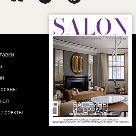
тавки
ы
ли
тораны
нал
цпроекты