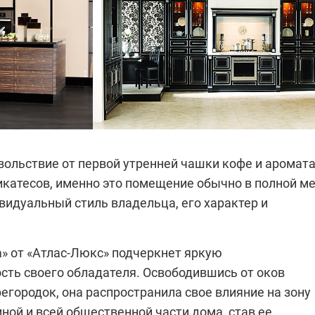
овольствие от первой утренней чашки кофе и аромат
катесов, именно это помещение обычно в полной м
видуальный стиль владельца, его характер и
а» от
«Атлас-Люкс»
подчеркнет яркую
сть своего обладателя. Освободившись от оков
егородок, она распространила свое влияние на зону
иной и всей общественной части дома, став ее