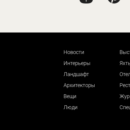
Новости
Выс
Интерьеры
Яхт
Ландшафт
Оте
Архитекторы
Рес
Вещи
Жур
Люди
Cпе