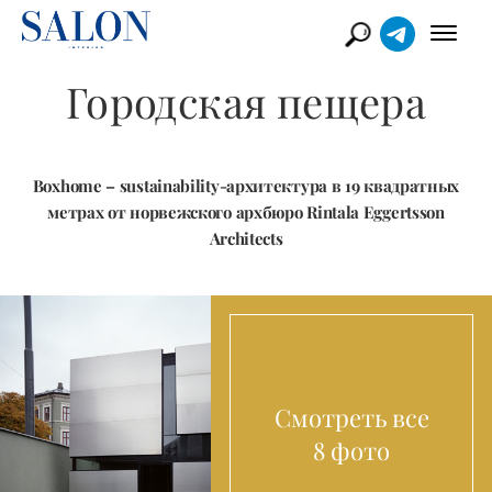
Городская пещера
Boxhome – sustainability-архитектура в 19 квадратных
метрах от норвежского архбюро Rintala Eggertsson
Architects
Смотреть все
8 фото