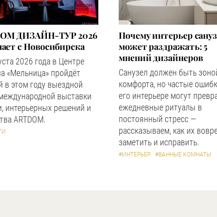
OM ДИЗАЙН-ТУР 2026
Почему интерьер сану
ает с Новосибирска
может раздражать: 5
мнений дизайнеров
уста 2026 года в Центре
Санузел должен быть зоно
а «Мельница» пройдёт
комфорта, но частые ошибк
 в этом году выездной
его интерьере могут превр
 международной выставки
ежедневные ритуалы в
, интерьерных решений и
постоянный стресс —
ства ARTDOM.
рассказываем, как их вовр
ТИ
заметить и исправить.
#ИНТЕРЬЕР
#ВАННЫЕ КОМНАТЫ