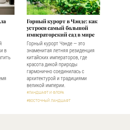
зла
Горный курорт в Чэнде: как
устроен самый большой
императорский сад в мире
й
Горный курорт Чэнде — это
и в
знаменитая летняя резиденция
атить
китайских императоров, где
красота дикой природы
гармонично соединилась с
емя
архитектурой и традициями
великой империи.
#ЛАНДШАФТ И ФЛОРА
#ВОСТОЧНЫЙ ЛАНДШАФТ