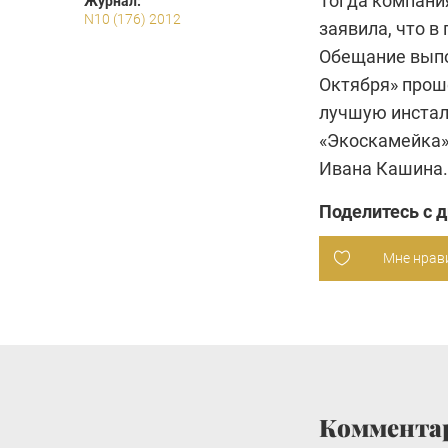
Тогда компани
Журнал:
N10 (176) 2012
заявила, что в
Обещание выпо
Октября» проше
лучшую инстал
«Экоскамейка»
Ивана Кашина.
Поделитесь с 
Мне нрав
Коммента