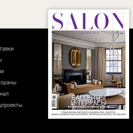
тавки
ы
ли
тораны
нал
цпроекты