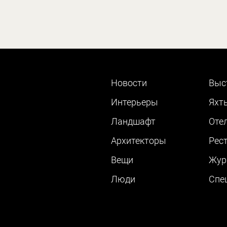
Новости
Выс
Интерьеры
Яхт
Ландшафт
Оте
Архитекторы
Рес
Вещи
Жур
Люди
Cпе