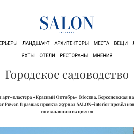
ЕРЬЕРЫ
ЛАНДШАФТ
АРХИТЕКТОРЫ
МЕСТА
ВЕЩИ
ЯХТЫ
ОТЕЛИ
РЕСТОРАНЫ
МНЕНИЯ
Городское садоводство
 арт–кластера «Красный Октябрь» (Москва, Берсеневская наб.
er Power. В рамках проекта журнал SALON–interior провёл ко
инсталляцию из цветов