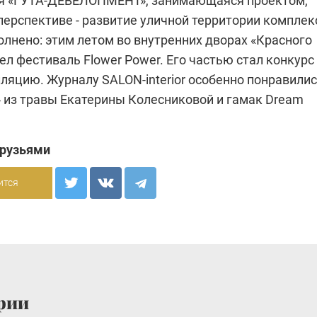
я «ГУТА-ДЕВЕЛОПМЕНТ», занимающаяся проектом,
 перспективе - развитие уличной территории комплек
лнено: этим летом во внутренних дворах «Красного
л фестиваль Flower Power. Его частью стал конкурс
ляцию. Журналу SALON-interior особенно понравили
 из травы Екатерины Колесниковой и гамак Dream
друзьями
ится
рии