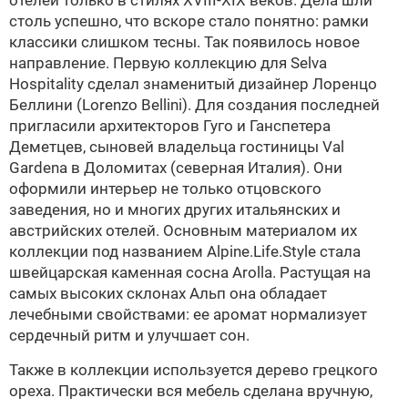
отелей только в стилях XVIII-XIX веков. Дела шли
столь успешно, что вскоре стало понятно: рамки
классики слишком тесны. Так появилось новое
направление. Первую коллекцию для Selva
Hospitality сделал знаменитый дизайнер
Лоренцо
Беллини
(Lorenzo Bellini). Для создания последней
пригласили архитекторов Гуго и Ганспетера
Деметцев, сыновей владельца гостиницы Val
Gardena в Доломитах (северная Италия). Они
оформили интерьер не только отцовского
заведения, но и многих других итальянских и
австрийских отелей. Основным материалом их
коллекции под названием Alpine.Life.Style стала
швейцарская каменная сосна Arolla. Растущая на
самых высоких склонах Альп она обладает
лечебными свойствами: ее аромат нормализует
сердечный ритм и улучшает сон.
Также в коллекции используется дерево грецкого
ореха. Практически вся мебель сделана вручную,