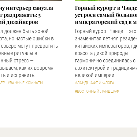
у интерьер санузла
Горный курорт в Чэнде
 раздражать: 5
устроен самый большо
ий дизайнеров
императорский сад в 
ел должен быть зоной
Горный курорт Чэнде — это
та, но частые ошибки в
знаменитая летняя резиде
терьере могут превратить
китайских императоров, гд
евные ритуалы в
красота дикой природы
янный стресс —
гармонично соединилась с
зываем, как их вовремя
архитектурой и традициям
ть и исправить.
великой империи.
ЬЕР
#ВАННЫЕ КОМНАТЫ
#ЛАНДШАФТ И ФЛОРА
#ВОСТОЧНЫЙ ЛАНДШАФТ