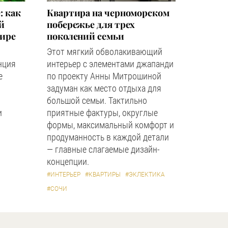
: как
Квартира на черноморском
й
побережье для трех
мире
поколений семьи
Этот мягкий обволакивающий
нция
интерьер с элементами джапанди
е
по проекту Анны Митрошиной
задуман как место отдыха для
большой семьи. Тактильно
и
приятные фактуры, округлые
формы, максимальный комфорт и
продуманность в каждой детали
— главные слагаемые дизайн-
концепции.
#ИНТЕРЬЕР
#КВАРТИРЫ
#ЭКЛЕКТИКА
#СОЧИ