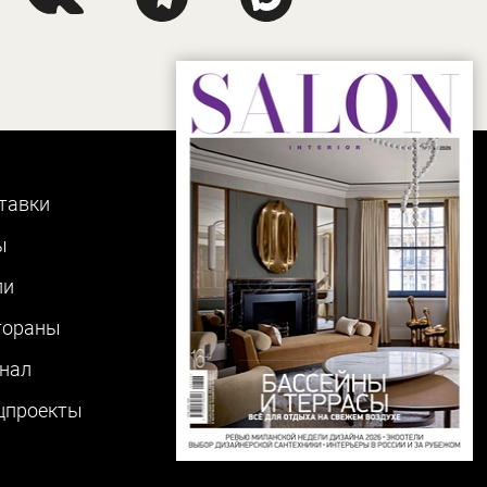
тавки
ы
ли
тораны
нал
цпроекты