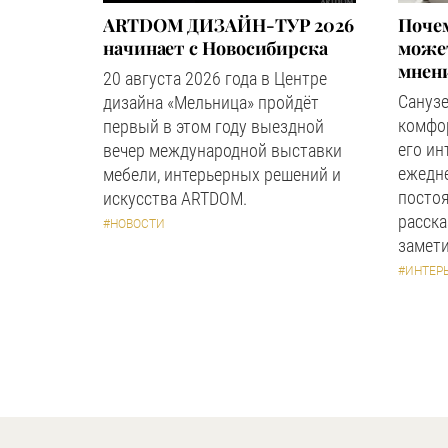
ARTDOM ДИЗАЙН-ТУР 2026
Почем
начинает с Новосибирска
может
мнен
20 августа 2026 года в Центре
Сануз
дизайна «Мельница» пройдёт
комфор
первый в этом году выездной
его ин
вечер международной выставки
ежедн
мебели, интерьерных решений и
посто
искусства ARTDOM.
расска
#НОВОСТИ
замети
#ИНТЕР