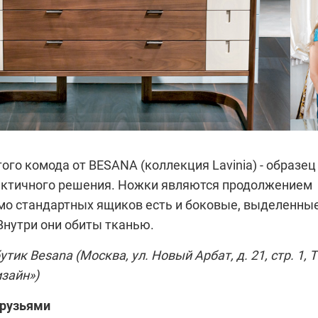
того комода от
BESANA
(коллекция Lavinia) - образец
актичного решения. Ножки являются продолжением
мо стандартных ящиков есть и боковые, выделенны
Внутри они обиты тканью.
бутик
Besana
(Москва, ул. Новый Арбат, д. 21, стр. 1, 
зайн»)
друзьями