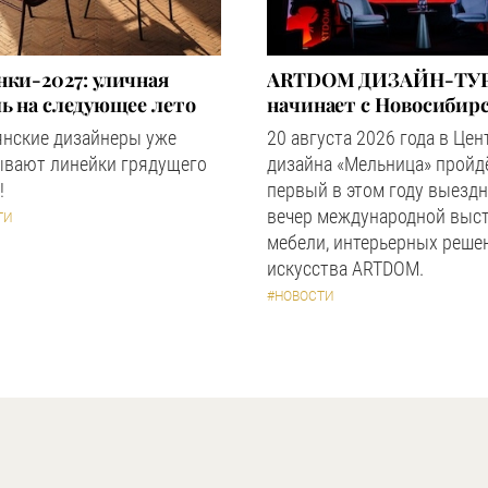
ки-2027: уличная
ARTDOM ДИЗАЙН-ТУР
ь на следующее лето
начинает с Новосибир
янские дизайнеры уже
20 августа 2026 года в Цен
ывают линейки грядущего
дизайна «Мельница» пройд
!
первый в этом году выезд
вечер международной выс
ТИ
мебели, интерьерных реше
искусства ARTDOM.
#НОВОСТИ