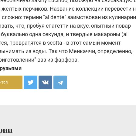
 необычную лампу Lucindo, похожую на свисающую 
у желтых перчиков. Название коллекции перевести н
 сложно: термин "al dente" заимствован из кулинарии
зать, что, пробуя спагетти на вкус, опытный повар
 буквально одна секунда, и твердые макароны (al
тся, превратятся в scotta - в этот самый момент
вынимать из воды. Так что Менкаччи, определенно,
приготовлении" ваз из фарфора.
друзьями
ится
рии