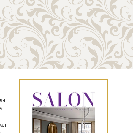
ля
а
вал