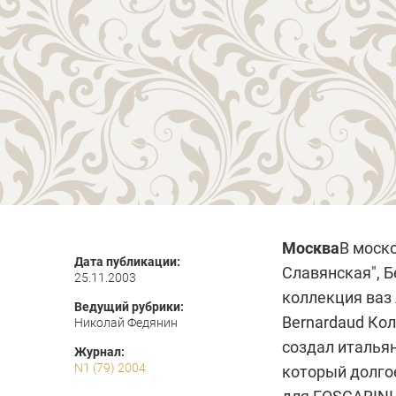
Москва
В моско
Дата публикации:
Славянская", Б
25.11.2003
коллекция ваз
Ведущий рубрики:
Bernardaud
Кол
Николай Федянин
создал италья
Журнал:
N1 (79) 2004
который долго