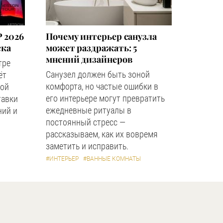
 2026
Почему интерьер санузла
ска
может раздражать: 5
мнений дизайнеров
тре
Санузел должен быть зоной
ёт
комфорта, но частые ошибки в
ной
его интерьере могут превратить
тавки
ежедневные ритуалы в
ний и
постоянный стресс —
рассказываем, как их вовремя
заметить и исправить.
#ИНТЕРЬЕР
#ВАННЫЕ КОМНАТЫ