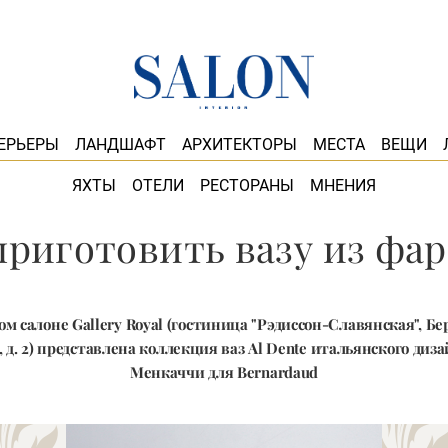
ЕРЬЕРЫ
ЛАНДШАФТ
АРХИТЕКТОРЫ
МЕСТА
ВЕЩИ
ЯХТЫ
ОТЕЛИ
РЕСТОРАНЫ
МНЕНИЯ
приготовить вазу из фа
ом салоне Gallery Royal (гостиница "Рэдиссон-Славянская", Б
 д. 2) представлена коллекция ваз Al Dente итальянского диз
Менкаччи для Bernardaud