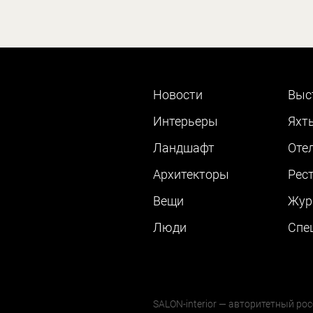
Новости
Выс
Интерьеры
Яхт
Ландшафт
Оте
Архитекторы
Рес
Вещи
Жур
Люди
Cпе
SALON-interior — авторитетный рос