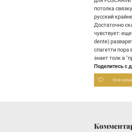
для FOSCARINI
потолка связк
русский крайне
Достаточно ска
чувствует: еще
dente) разваря
спагетти пора 
знает толк в "
Поделитесь с 
Мне нрав
Коммента