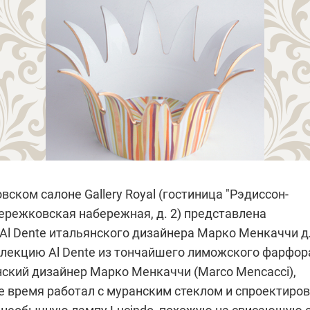
вском салоне Gallery Royal (гостиница "Рэдиссон-
ережковская набережная, д. 2) представлена
 Al Dente итальянского дизайнера Марко Менкаччи д
лекцию Al Dente из тончайшего лиможского фарфор
нский дизайнер Марко Менкаччи (Marco Mencacci),
е время работал с муранским стеклом и спроектиро