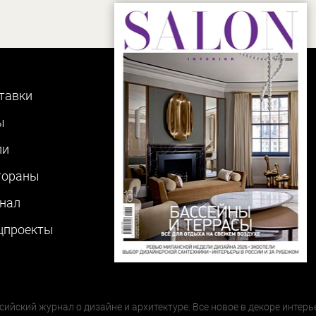
тавки
ы
ли
тораны
нал
цпроекты
сийский журнал о дизайне и архитектуре. Все новое в декоре интерь