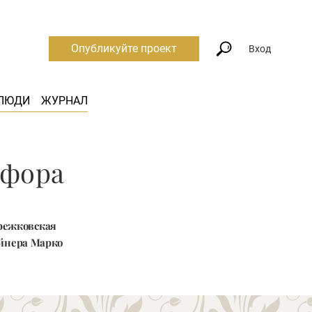
Опубликуйте проект
Вход
ЛЮДИ
ЖУРНАЛ
рфора
ережковская
айнера Марко