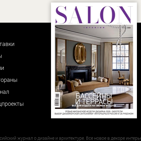
тавки
ы
ли
тораны
нал
цпроекты
сийский журнал о дизайне и архитектуре. Все новое в декоре интерь