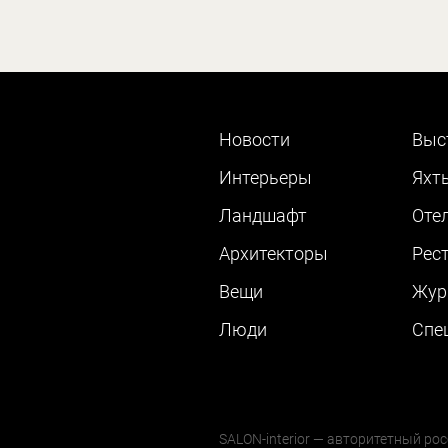
Новости
Выс
Интерьеры
Яхт
Ландшафт
Оте
Архитекторы
Рес
Вещи
Жур
Люди
Cпе
SALON-interior — авторитетный рос