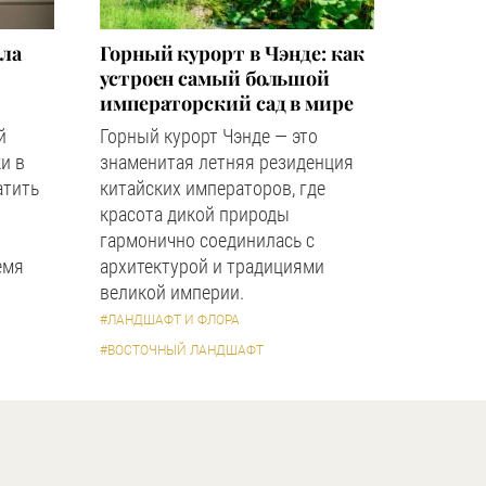
зла
Горный курорт в Чэнде: как
устроен самый большой
императорский сад в мире
й
Горный курорт Чэнде — это
и в
знаменитая летняя резиденция
атить
китайских императоров, где
красота дикой природы
гармонично соединилась с
емя
архитектурой и традициями
великой империи.
#ЛАНДШАФТ И ФЛОРА
#ВОСТОЧНЫЙ ЛАНДШАФТ