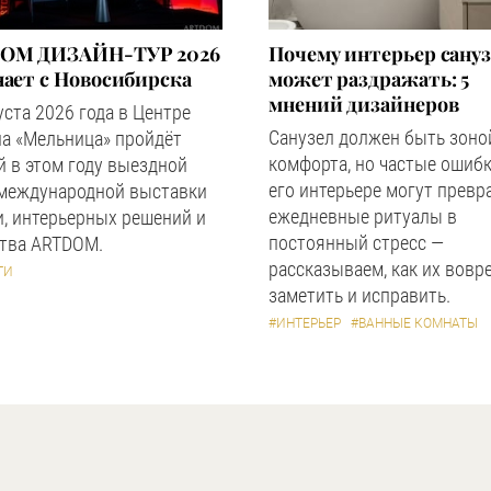
OM ДИЗАЙН-ТУР 2026
Почему интерьер сану
ает с Новосибирска
может раздражать: 5
мнений дизайнеров
уста 2026 года в Центре
Санузел должен быть зоно
а «Мельница» пройдёт
комфорта, но частые ошибк
 в этом году выездной
его интерьере могут превр
 международной выставки
ежедневные ритуалы в
, интерьерных решений и
постоянный стресс —
ства ARTDOM.
рассказываем, как их вовр
ТИ
заметить и исправить.
#ИНТЕРЬЕР
#ВАННЫЕ КОМНАТЫ