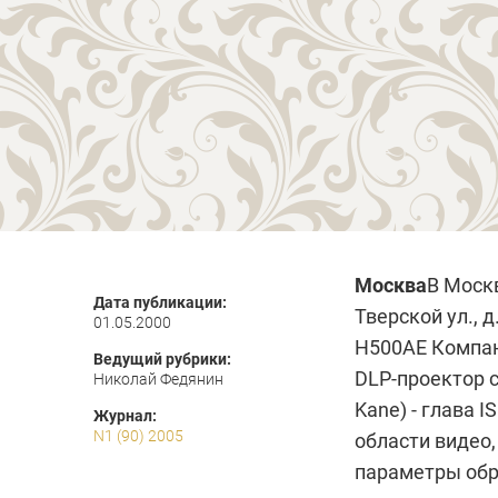
Москва
В Москв
Дата публикации:
Тверской ул., д.
01.05.2000
H500AE
Компан
Ведущий рубрики:
DLP-проектор 
Николай Федянин
Kane) - глава I
Журнал:
N1 (90) 2005
области видео,
параметры обр