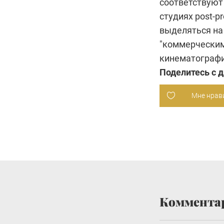
соответствуют
студиях post-p
выделяться на
"коммерческим
кинематографи
Поделитесь с 
Мне нрав
Коммента