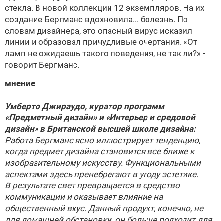
стекла. В новой коллекции 12 экземпляров. На их
создание
Бергманс вдохновила... болезнь. По
словам дизайнера, это опасный вирус исказил
линии и образовал причудливые очертания. «От
ламп не ожидаешь такого поведения, не так ли?» -
говорит
Бергманс.
мнение
Умберто Джираудо, куратор программ
«Предметный дизайн» и «Интерьер и средовой
дизайн» в Британской высшей школе дизайна:
Работа
Бергманс ясно иллюстрирует тенденцию,
когда предмет дизайна становится все ближе к
изобразительному искусству. Функциональными
аспектами здесь пренебрегают в угоду эстетике.
В результате свет превращается в средство
коммуникации и оказывает влияние на
общественный вкус. Данный продукт, конечно, не
для домашней обстановки, он больше подходит для