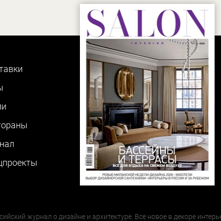
тавки
ы
ли
тораны
нал
цпроекты
сийский журнал о дизайне и архитектуре. Все новое в декоре интерь