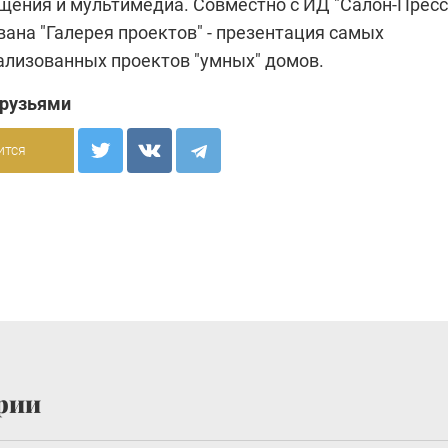
ещения и мультимедиа. Совместно с ИД "Салон-Пресс
ана "Галерея проектов" - презентация самых
ализованных проектов "умных" домов.
друзьями
ится
рии