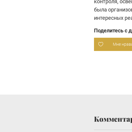
контроля, осв
была организов
интересных ре
Поделитесь с 
Мне нрав
Коммента