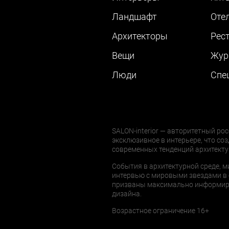
Ландшафт
Оте
Архитекторы
Рес
Вещи
Жур
Люди
Cпе
SALON-interior — авторитетный рос
эксклюзивное в интерьере, что соз
современных тенденций архитекту
События в архитектурной среде, м
интервью с мировыми звездами в 
призваны максимально информиров
дизайна.
Возрастное ограничение 16+