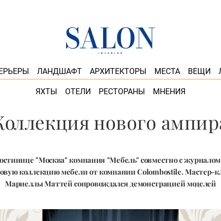
ЕРЬЕРЫ
ЛАНДШАФТ
АРХИТЕКТОРЫ
МЕСТА
ВЕЩИ
ЯХТЫ
ОТЕЛИ
РЕСТОРАНЫ
МНЕНИЯ
Коллекция нового ампир
остинице "Москва" компания "Мебeль" совместно с журналом I
овую коллекцию мебели от компании Colombostile. Мастер-к
Мариеллы Маттей сопровождался демонстрацией моделей