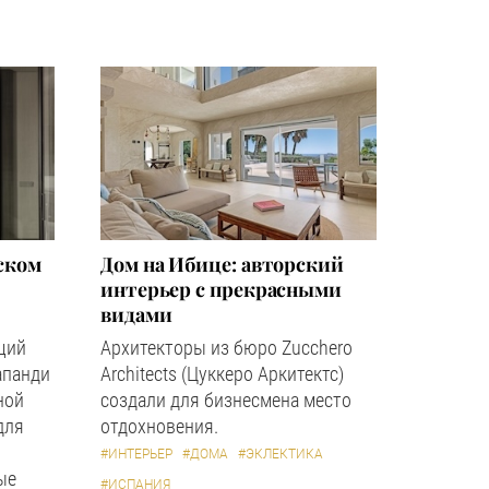
ском
Дом на Ибице: авторский
интерьер с прекрасными
видами
щий
Архитекторы из бюро Zucchero
апанди
Architects (Цуккеро Аркитектс)
ной
создали для бизнесмена место
для
отдохновения.
#ИНТЕРЬЕР
#ДОМА
#ЭКЛЕКТИКА
ые
#ИСПАНИЯ