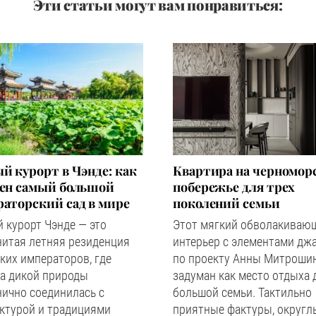
Эти статьи могут вам понравиться:
й курорт в Чэнде: как
Квартира на черномор
оен самый большой
побережье для трех
аторский сад в мире
поколений семьи
 курорт Чэнде — это
Этот мягкий обволакиваю
нитая летняя резиденция
интерьер с элементами дж
ких императоров, где
по проекту Анны Митроши
а дикой природы
задуман как место отдыха 
ично соединилась с
большой семьи. Тактильно
ктурой и традициями
приятные фактуры, округл