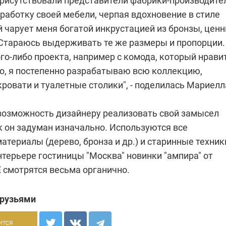
рисутствовали представители фабрики-производите
работку своей мебели, черпая вдохновение в стиле
 чарует меня богатой инкрустацией из бронзы, цен
 Стараюсь выдерживать те же размеры и пропорции.
го-либо проекта, например с комода, который нрави
го, я постепенно разрабатываю всю коллекцию,
овати и туалетные столики", - поделилась Мариелл
возможность дизайнеру реализовать свой замысел
к он задуман изначально. Используются все
териалы (дерево, бронза и др.) и старинные техник
нтерьере гостиницы "Москва" новинки "ампира" от
смотрятся весьма органично.
друзьями
ится