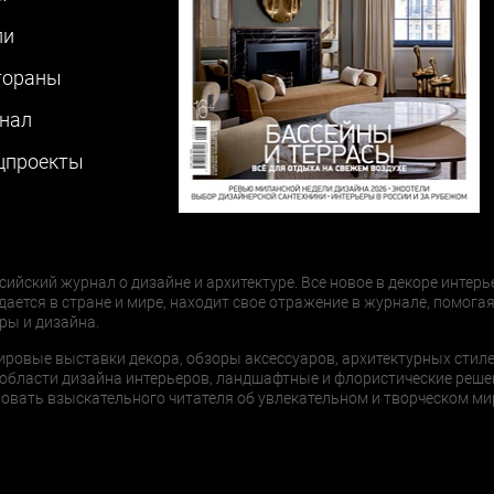
ли
тораны
нал
цпроекты
сийский журнал о дизайне и архитектуре. Все новое в декоре интерь
дается в стране и мире, находит свое отражение в журнале, помогая
ры и дизайна.
ировые выставки декора, обзоры аксессуаров, архитектурных стиле
области дизайна интерьеров, ландшафтные и флористические реше
ать взыскательного читателя об увлекательном и творческом мир