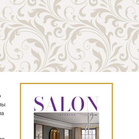
ю
лы
на