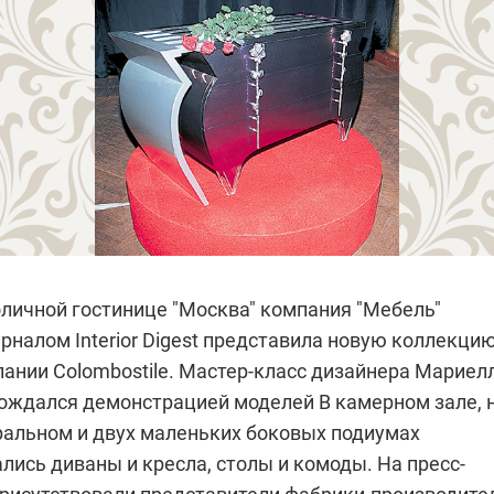
оличной гостинице "Москва" компания "Мебeль"
рналом Interior Digest представила новую коллекци
пании Colombostile. Мастер-класс дизайнера Мариел
ождался демонстрацией моделей
В камерном зале, 
альном и двух маленьких боковых подиумах
ись диваны и кресла, столы и комоды. На пресс-