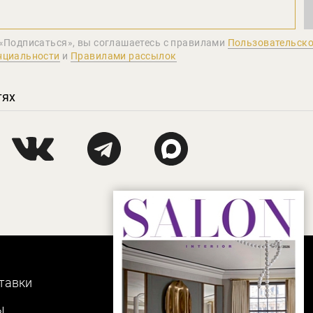
«Подписаться», вы соглашаетеcь с правилами
Пользовательско
нциальности
и
Правилами рассылок
тях
тавки
ы