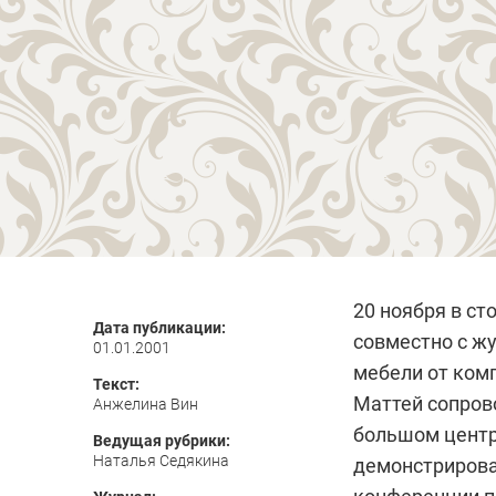
20 ноября в ст
Дата публикации:
совместно с жу
01.01.2001
мебели от ком
Текст:
Маттей сопров
Анжелина Вин
большом центр
Ведущая рубрики:
Наталья Седякина
демонстрировал