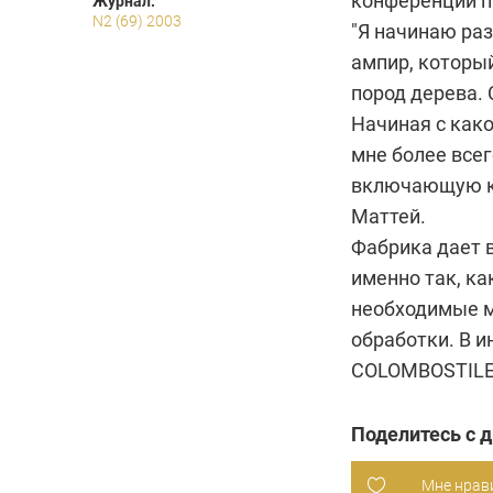
конференции п
Журнал:
N2 (69) 2003
"Я начинаю раз
ампир, который
пород дерева.
Начиная с како
мне более все
включающую кр
Маттей.
Фабрика дает 
именно так, ка
необходимые ма
обработки. В и
COLOMBOSTILE 
Поделитесь с 
Мне нрав