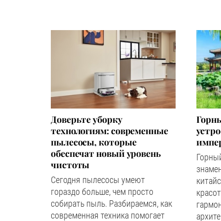
Доверьте уборку
Горны
технологиям: современные
устр
пылесосы, которые
импер
обеспечат новый уровень
Горный
чистоты
знаме
Сегодня пылесосы умеют
китайс
гораздо больше, чем просто
красот
собирать пыль. Разбираемся, как
гармон
современная техника помогает
архите