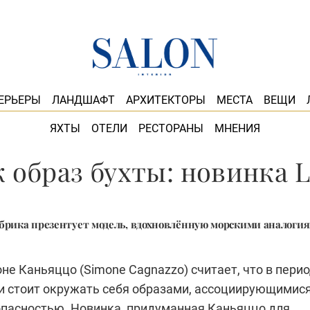
ЕРЬЕРЫ
ЛАНДШАФТ
АРХИТЕКТОРЫ
МЕСТА
ВЕЩИ
ЯХТЫ
ОТЕЛИ
РЕСТОРАНЫ
МНЕНИЯ
 образ бухты: новинка Li
брика презентует модель, вдохновлённую морскими аналогия
е Каньяццо (Simone Cagnazzo) считает, что в пери
и стоит окружать себя образами, ассоциирующимися
опасностью. Новинка, придуманная Каньяццо для