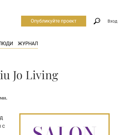
Опубликуйте проект
Вход
ЛЮДИ
ЖУРНАЛ
u Jo Living
ми.
од
 с