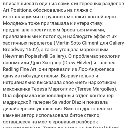
вписавшиеся в один из самых интересных разделов
Art Positions, обосновались на пляже с
инсталляциями в грузовых морских контейнерах.
Молодежь тоже приглашала к интерактиву:
предлагала посетителям бросаться мячами,
привязанными к потолку, и наблюдать эффект их
хаотичных перелетов (Martin Soto Climent для Gallery
Broadway 1602), а также угощала мороженым
(Newman Popiashvili Gallery). О проблемах экологии
напомнили Дрю Хитцлер (Drew Hitzler) и галерея
Redling Fine Art, они привезли из Лос-Анджелeса
одну из гибнущих пальм. Выразительно и
нетривиально высказала свое «нет» наркотикам
мексиканка Teреза Марголлис (Teresa Margolles).
Она оформила как ювелирный отдел контейнер
мадридской галереи Salvador Diaz и показала
дизайнерские украшения. Вместо драгоценных
камней автор использовала битое стекло,
оставшееся на месте кровавых разборок