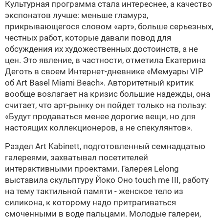
Культурная программа стала интереснее, а качество
экспонатов лучше: меньше гламура,
прикрывающегося словом «арт», больше серьезных,
честных работ, которые давали повод для
обсуждения их художественных достоинств, а не
цен. Это явление, в частности, отметила Екатерина
Деготь в своем Интернет-дневнике «Мемуары VIP
об Art Basel Miami Beach». Авторитетный критик
вообще возлагает на кризис большие надежды, она
считает, что арт-рынку он пойдет только на пользу:
«Будут продаваться менее дорогие вещи, но для
настоящих коллекционеров, а не спекулянтов».
Раздел Art Kabinett, подготовленный семнадцатью
галереями, захватывал посетителей
интерактивными проектами. Галерея Lelong
выставила скульптуру Йоко Оно touch me III, работу
на тему тактильной памяти - женское тело из
силикона, к которому надо притрагиваться
смоченными в воде пальцами. Молодые галереи,