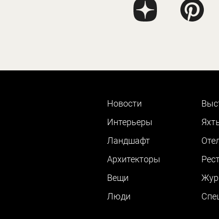
Новости
Выс
Интерьеры
Яхт
Ландшафт
Оте
Архитекторы
Рес
Вещи
Жур
Люди
Cпе