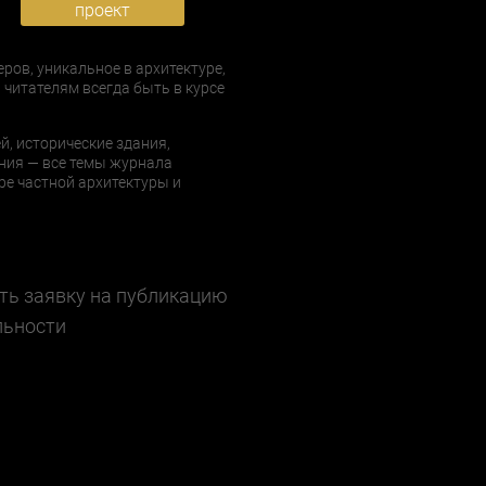
проект
еров, уникальное в архитектуре,
 читателям всегда быть в курсе
й, исторические здания,
ния — все темы журнала
е частной архитектуры и
ть заявку на публикацию
льности