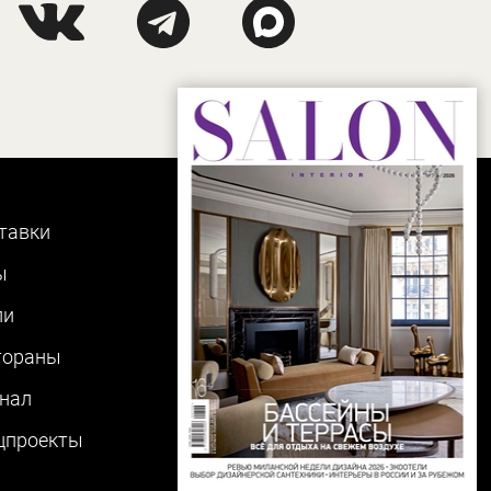
тавки
ы
ли
тораны
нал
цпроекты