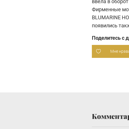
ввела в оборо
Фирменные мот
BLUMARINE HO
появились так
Поделитесь с 
Мне нрав
Коммента