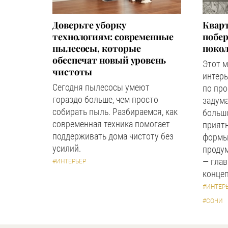
Доверьте уборку
Квар
технологиям: современные
побер
пылесосы, которые
поко
обеспечат новый уровень
Этот 
чистоты
интерь
Сегодня пылесосы умеют
по пр
гораздо больше, чем просто
задума
собирать пыль. Разбираемся, как
большо
современная техника помогает
прият
поддерживать дома чистоту без
формы
усилий.
продум
— глав
#ИНТЕРЬЕР
концеп
#ИНТЕР
#СОЧИ