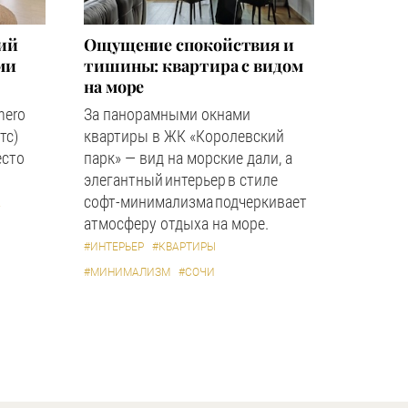
кий
Ощущение спокойствия и
ми
тишины: квартира с видом
на море
hero
За панорамными окнами
тс)
квартиры в ЖК «Королевский
есто
парк» — вид на морские дали, а
элегантный интерьер в стиле
софт-минимализма подчеркивает
А
атмосферу отдыха на море.
#ИНТЕРЬЕР
#КВАРТИРЫ
#МИНИМАЛИЗМ
#СОЧИ