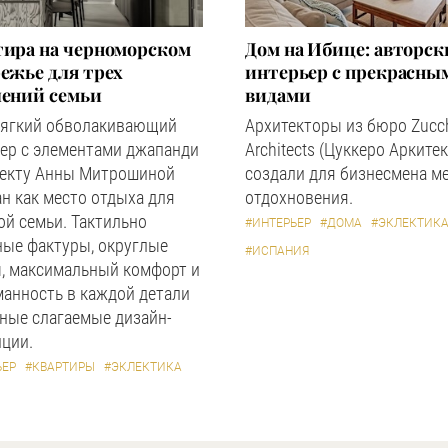
тира на черноморском
Дом на Ибице: авторс
ежье для трех
интерьер с прекрасны
лений семьи
видами
мягкий обволакивающий
Архитекторы из бюро Zucc
ер с элементами джапанди
Architects (Цуккеро Аркитек
оекту Анны Митрошиной
создали для бизнесмена м
н как место отдыха для
отдохновения.
й семьи. Тактильно
#ИНТЕРЬЕР
#ДОМА
#ЭКЛЕКТИК
ные фактуры, округлые
#ИСПАНИЯ
, максимальный комфорт и
анность в каждой детали
ные слагаемые дизайн-
ции.
ЬЕР
#КВАРТИРЫ
#ЭКЛЕКТИКА